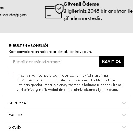
Güvenli Ödeme
Bilgileriniz 2048 bit anahtar ile
eğişim
şifrelenmektedir.
E-BÜLTEN ABONELİĞİ
Kampanyalardan haberdar olmak için kaydolun.
KAYIT OL
Fırsat ve kampanyalardan haberdar olmak için tarafıma
elektronik ticari ileti gönderilmesini istiyorum. Elektronik ticari
iletilerin gönderilmesi için onay vermeniz halinde işlenecek kişisel
verilerinize yönelik
Aydınlatma Metnimizi
okumak için tıklayınız.
KURUMSAL
Hakkımızda
YARDIM
Bize Ulaşın
Mesafeli Satış Sözleşmesi
Mağazalar
SİPARİŞ
Sıkça Sorulan Sorular
Müşteri Memnuniyeti