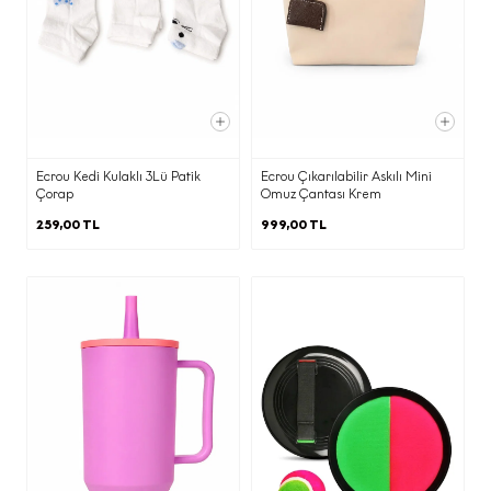
üzerinden
kvkk@ecrou.com
e-posta
adresine e-mail yoluyla
iletebilirsiniz.
Elektronik ticari ileti gönderimi
kapsamında vermiş olduğunuz onayınızı
her zaman
kvkk@ecrou.com
adresine
Ecrou Kedi Kulaklı 3Lü Patik
Ecrou Çıkarılabilir Askılı Mini
e-posta göndererek geri alabilirsiniz.
Çorap
Omuz Çantası Krem
259,00 TL
999,00 TL
Kapat