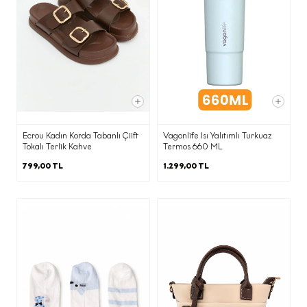
veri işlemeyi öğrenme, işlemeyle ilgili
bilgi talep etme,işlemenin amaca
uygunluğunu öğrenme, aktarım yapılan
kişileri bilme, eksik veya yanlış
işlemelerin düzeltilmesini
isteme, silme veya yok edilmesini
isteme, otomatik tüm işlemlerin üçüncü
kişilere bildirilmesini isteme, analize
Ecrou Kadın Korda Tabanlı Çiift
Vagonlife Isı Yalıtımlı Turkuaz
itiraz etme, zararın giderilmesini
Tokalı Terlik Kahve
Termos 660 ML
talep etme) Veri Sorumlusuna Başvuru
799,00 TL
1.299,00 TL
Usul ve Esasları Hakkında Tebliğ’e göre
kullanmak için Şirket’in
Mahalle/Semt:KUŞTEPE MAH.
Cadde/Sokak:MECİDİYEKÖY YOLU CAD.
TRUMP TOWER No:12 İç Kapı No:214
adresine yazılı olarak
iletebilirsiniz veya daha önce tarafımıza
bildirdiğiniz elektronik posta adresi