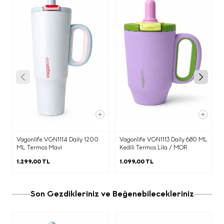
kapsamda haklarınızı ayrıntılarıyla
"Hesabım" alanında yer alan "Siparişlerim" listesinden iade etmek
incelemenizi rica ediyoruz.
istediğiniz siparişinizi seçiniz.
"Sipariş Detayı" sayfasından " İade Talebi" butonuna basınız. Ekranda
a) Veri Sorumlusu
çıkan iade kodu ile birlikte ücretsiz olarak MNG ve UPS Kargo ile iade
6698 sayılı Kişisel Verilerin Korunması
gönderiminizi tamamlayınız. Diğer tüm kargo şirketleri ile yapılan
iadelerde kargo ücreti göndericiye aittir.
Kanunu (“
KVKK
”) uyarınca, kişisel
verileriniz; veri sorumlusu olarak Ecrou
Mağazacılık Anonim Şirket
(“Şirket”)
tarafından aşağıda açıklanan kapsamda
işlenecektir.
b) Kişisel Verilerinizin Hangi Amaçlarla
İşleneceği
Siz değerli çevrimiçi ziyaretçilerimize
Vagonlife VGN1114 Daily 1200
Vagonlife VGN1113 Daily 680 ML
reklam ve pazarlama amaçlı iletilerin
ML Termos Mavi
Kedili Termos Lila / MOR
gönderilmesi kapsamında e-postanızı
1.299,00 TL
1.099,00 TL
paylaşmanız ile elde edilen kişisel
verileriniz aşağıda belirtilen amaçlar
Son Gezdikleriniz ve Beğenebilecekleriniz
kapsamında işlenmektedir.
·
Ürün/hizmet pazarlama süreçlerinin