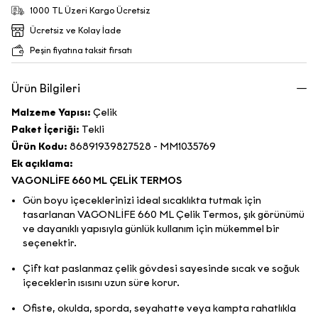
1000 TL Üzeri Kargo Ücretsiz
Ücretsiz ve Kolay İade
Peşin fiyatına taksit fırsatı
Ürün Bilgileri
Malzeme Yapısı:
Çelik
Paket İçeriği:
Tekli
Ürün Kodu:
86891939827528 - MM1035769
Ek açıklama:
VAGONLİFE 660 ML ÇELİK TERMOS
Gün boyu içeceklerinizi ideal sıcaklıkta tutmak için
tasarlanan VAGONLİFE 660 ML Çelik Termos, şık görünümü
ve dayanıklı yapısıyla günlük kullanım için mükemmel bir
seçenektir.
Çift kat paslanmaz çelik gövdesi sayesinde sıcak ve soğuk
içeceklerin ısısını uzun süre korur.
Ofiste, okulda, sporda, seyahatte veya kampta rahatlıkla