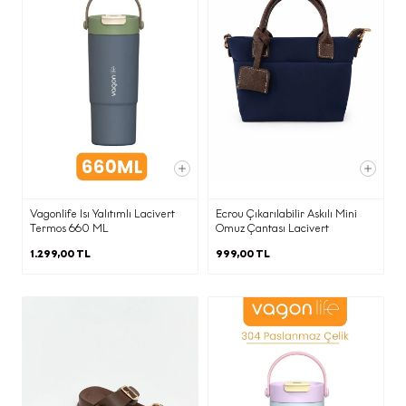
ortaklarına,
KVKK’nın 9. Maddesi kapsamında;
·
İnternet sitesi sunucularımızın ve e-
posta altyapısının yurtdışında olması
nedeniyle yurtdışına
Belirtilen kişisel veri işleme şartları ve
(b) kısmında belirtilen amaçlarla sınırlı
Vagonlife Isı Yalıtımlı Lacivert
Ecrou Çıkarılabilir Askılı Mini
Termos 660 ML
Omuz Çantası Lacivert
olarak aktarılacaktır.
1.299,00 TL
999,00 TL
f) Kişisel Veri Sahibi Olarak KVKK
Kapsamındaki Haklarınızla
İlgili Bilgilendirme
Kişisel verisi işlenen kişi olarak, Kanunun
ilgili kişinin haklarını düzenleyen 11.
maddesi kapsamındaki haklarınızı (kişisel