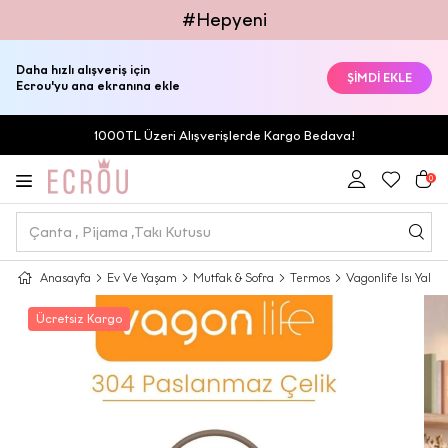
#Hepyeni
Daha hızlı alışveriş için
ŞİMDİ EKLE
Ecrou'yu ana ekranına ekle
1000TL Üzeri Alışverişlerde Kargo Bedava!
0
Anasayfa
Ev Ve Yaşam
Mutfak & Sofra
Termos
Vagonlife Isı Yalı
Ücretsiz Kargo