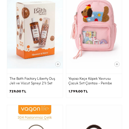
·
Yetkili kamu kurum ve kuruluşlarından
gelen taleplerin yasal düzenlemeler
ve mevzuat gereği yerine getirilmesi
amacı ile,
·
Elektronik ticari ileti gönderimi adına
onay ve ret kayıtlarının
yönetilmesine imkan tanıyan İleti
Yönetim Sistemi ile,
The Bath Factory Liberty Duş
Yoyoso Keçe Köpek Yavrusu
Jeli ve Vücut Spreyi 2'li Set
Çocuk Sırt Çantası - Pembe
·
729,00 TL
1.799,00 TL
Pazarlama süreçlerinin yürütülmesi
adına iş ortağımız ajanslara,
·
Ticari elektronik ileti gönderimi için
birlikte çalıştığımız ajans ve iş