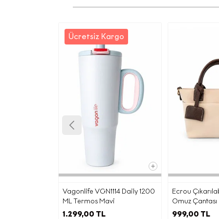
Ücretsiz Kargo
İşbu a
maddes
ama
Yetkili
E
Vagonlife VGN1114 Daily 1200
Ecrou Çıkarılabi
ML Termos Mavi
Omuz Çantası
Pa
1.299,00 TL
999,00 TL