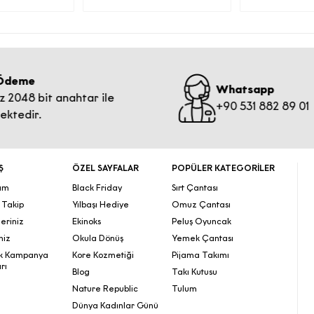
·
ari elektronik ileti gönderimi için birlikte çalıştığımız ajans v
ortaklarına,
KVKK’nın 9. Maddesi kapsamında;
me
Whatsapp
·
048 bit anahtar ile
+90 531 882 89 01
et sitesi sunucularımızın ve e-posta altyapısının yurtdışında
dir.
nedeniyle yurtdışına
ilen kişisel veri işleme şartları ve (b) kısmında belirtilen am
Ş
ÖZEL SAYFALAR
POPÜLER KATEGORİLER
sınırlı olarak aktarılacaktır.
ım
Black Friday
Sırt Çantası
ş Takip
Yılbaşı Hediye
Omuz Çantası
) Kişisel Veri Sahibi Olarak KVKK Kapsamındaki Haklarınız
leriniz
Ekinoks
Peluş Oyuncak
İlgili Bilgilendirme
niz
Okula Dönüş
Yemek Çantası
k Kampanya
Kore Kozmetiği
Pijama Takımı
verisi işlenen kişi olarak, Kanunun ilgili kişinin haklarını düzen
rı
Blog
Takı Kutusu
 kapsamındaki haklarınızı (kişisel veri işlemeyi öğrenme, i
Nature Republic
Tulum
i bilgi talep etme,işlemenin amaca uygunluğunu öğrenme, a
Dünya Kadınlar Günü