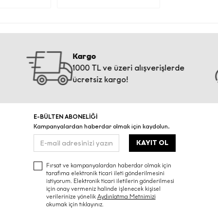
e iş
Kargo
1000 TL ve üzeri alışverişlerde
 olması
ücretsiz kargo!
açlarla
E-BÜLTEN ABONELİĞİ
Kampanyalardan haberdar olmak için kaydolun.
KAYIT OL
la
Fırsat ve kampanyalardan haberdar olmak için
tarafıma elektronik ticari ileti gönderilmesini
istiyorum. Elektronik ticari iletilerin gönderilmesi
leyen 11.
için onay vermeniz halinde işlenecek kişisel
şlemeyle
verilerinize yönelik
Aydınlatma Metnimizi
okumak için tıklayınız.
ktarım