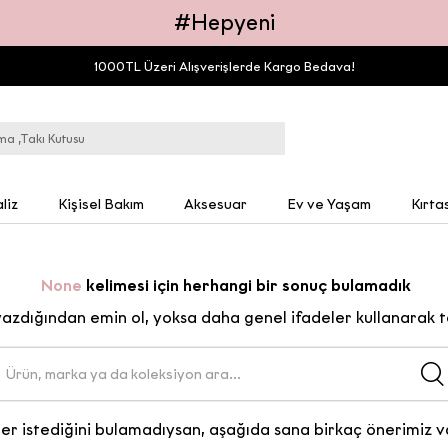
#Hepyeni
1000TL Üzeri Alışverişlerde Kargo Bedava!
liz
Kişisel Bakım
Aksesuar
Ev ve Yaşam
Kırta
None
kelimesi için herhangi bir sonuç bulamadık
yazdığından emin ol, yoksa daha genel ifadeler kullanarak t
er istediğini bulamadıysan, aşağıda sana birkaç önerimiz v