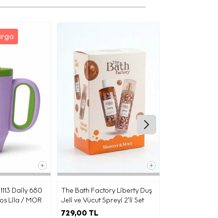
argo
Ücretsiz K
iz; (b)
a ve bu
desi
nlemeler
ın
113 Daily 680
The Bath Factory Liberty Duş
PDRN (SOMON
os Lila / MOR
Jeli ve Vücut Spreyi 2'li Set
Nemlendirici 
ra,
729,00 TL
1.699,00 TL