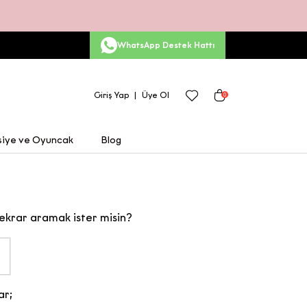
WhatsApp Destek Hattı
Giriş Yap
Üye Ol
0
siye ve Oyuncak
Blog
ekrar aramak ister misin?
ar;