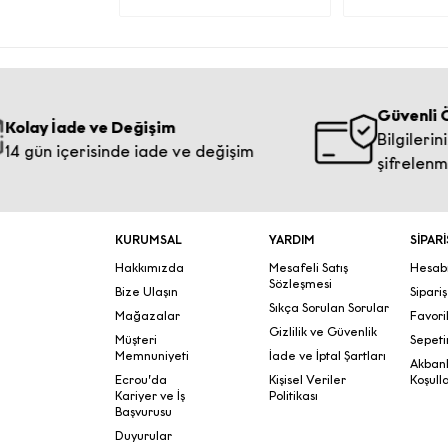
Tic
Güvenli Öde
ay İade ve Değişim
Bilgileriniz 2
gün içerisinde iade ve değişim
İntern
şifrelenmekte
Belirt
KURUMSAL
YARDIM
SİPARİ
Hakkımızda
Mesafeli Satış
Hesab
Sözleşmesi
Bize Ulaşın
Sipari
f
Sıkça Sorulan Sorular
Mağazalar
Favori
Gizlilik ve Güvenlik
Müşteri
Sepeti
Memnuniyeti
İade ve İptal Şartları
Akban
Kişisel 
Ecrou’da
Kişisel Veriler
Koşulla
Kariyer ve İş
Politikası
maddesi
Başvurusu
ilgil
Duyurular