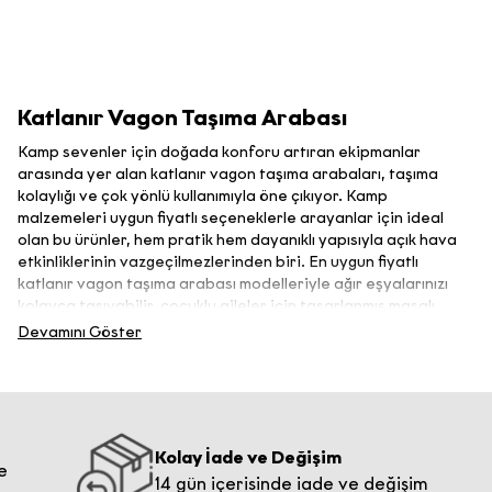
·
120
saniye sonra tekrar kod iste
Tarafınıza ticari elektronik ileti
Tarayıcınızın üst veya alt kısmındaki
Paylaş
gönderilmesi
düğmesine tıklatın
Katlanır Vagon Taşıma Arabası
c) Kişisel Verilerinizi Hangi
Ana Ekrana Ekle
seçeneğini seçin ve
Yöntemlerle İşlendiği ve Hukuki Sebebi
onaylamak için
Ekle
seçeneğine dokunun
Kamp sevenler için doğada konforu artıran ekipmanlar
Tarafınıza (b) kısmında belirttiğimiz
arasında yer alan katlanır vagon taşıma arabaları, taşıma
amaçlarla ileti göndermemiz
kolaylığı ve çok yönlü kullanımıyla öne çıkıyor. Kamp
malzemeleri uygun fiyatlı seçeneklerle arayanlar için ideal
kapsamında bizimle paylaştığınız kişisel
olan bu ürünler, hem pratik hem dayanıklı yapısıyla açık hava
verileriniz, KVKK’nın 5. maddesinde
etkinliklerinin vazgeçilmezlerinden biri. En uygun fiyatlı
belirtilen “açık rıza” hukuki sebebine
katlanır vagon taşıma arabası modelleriyle ağır eşyalarınızı
dayanılarak elektronik ortamda
kolayca taşıyabilir, çocuklu aileler için tasarlanmış masalı
otomatik olarak işlenmektedir.
kamp arabası ile seyahatlerinizi keyfe dönüştürebilirsiniz.
Devamını Göster
Ayrıca karavan tatilinde ihtiyaçlarınızı taşımak için de
d) İşlemeye Konu Kişisel Veri
mükemmel bir yardımcı olan bu ürünler, farklı zemin türlerine
Kategorileri ve Tipleri
ve hava koşullarına dayanıklı yapısıyla uzun ömürlü kullanım
Reklam ve pazarlama amaçlı iletiler
sunar.
gönderilmesi için bilgilerinizi
Katlanır Vagon Taşıma Arabası Nedir?
Kolay İade ve Değişim
paylaşmanız halinde tarafınızdan
Katlanır vagon taşıma arabası, kamp, piknik, plaj ve açık hava
14 gün içerisinde iade ve değişim
aşağıdaki kişisel veriler elde edilecektir;