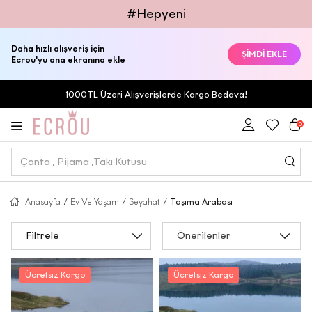
#Hepyeni
Daha hızlı alışveriş için
ŞİMDİ EKLE
Ecrou'yu ana ekranına ekle
1000TL Üzeri Alışverişlerde Kargo Bedava!
0
Anasayfa
/
Ev Ve Yaşam
/
Seyahat
/
Taşıma Arabası
Filtrele
Önerilenler
Ücretsiz Kargo
Ücretsiz Kargo