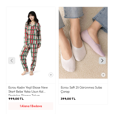
e) İşlenen Kişisel Verilerinizin Kimlere
ve Hangi Amaçlarla Aktarılabileceği
İşbu aydınlatma metninin (d)
maddesinde belirtilen kişisel verileriniz;
(b) maddesinde belirtilen amaçların
gerçekleştirilmesi doğrultusunda ve bu
amaçların yerine getirilmesi ile sınırlı
olarak; KVKK’nın 8. Maddesi
kapsamında yurt içinde yerleşik;
·
Yetkili kamu kurum ve kuruluşlarından
gelen taleplerin yasal düzenlemeler
ve mevzuat gereği yerine getirilmesi
Ecrou Kadın Yeşil Ekose New
Ecrou Soft 2li Görünmez Suba
amacı ile,
Start Bebe Yaka Uzun Kol
Çorap
Pantolon Pijama Takım
999,00 TL
399,00 TL
·
1 Alana 1 Bedava
Elektronik ticari ileti gönderimi adına