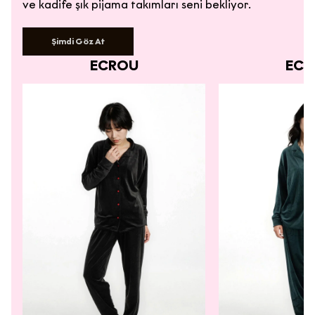
ve kadife şık pijama takımları seni bekliyor.
Şimdi Göz At
ECROU
ECR