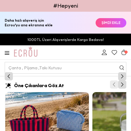
#Hepyeni
Daha hızlı alışveriş için
ŞİMDİ EKLE
Ecrou'yu ana ekranına ekle
1000TL Üzeri Alışverişlerde Kargo Bedava!
0
Öne Çıkanlara Göz At