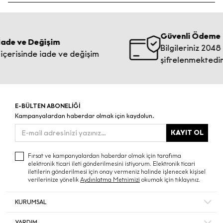
yer alan Siparişlerim >
Sipariş Takip
sekmesinden
Güncel kampanyalarımızı Ecrou’nun resmi sosyal medya
siparişinizin durumunu takip edebilirsiniz. Kargo takip
hesaplarından, mağazalarımızdan ve ecrou.com
Kapat
numaranız sayesinde süreci kolayca takip edebilirsiniz.
üzerinden takip edebilirsiniz. Ayrıca e-bültenimize kayıt
Güvenli Ödeme
olarak özel indirimlerden ilk siz haberdar olabilirsiniz.
e Değişim
Bilgileriniz 2048 bit an
sinde iade ve değişim
şifrelenmektedir.
E-BÜLTEN ABONELİĞİ
Kampanyalardan haberdar olmak için kaydolun.
KAYIT OL
Fırsat ve kampanyalardan haberdar olmak için tarafıma
elektronik ticari ileti gönderilmesini istiyorum. Elektronik ticari
iletilerin gönderilmesi için onay vermeniz halinde işlenecek kişisel
verilerinize yönelik
Aydınlatma Metnimizi
okumak için tıklayınız.
KURUMSAL
Hakkımızda
YARDIM