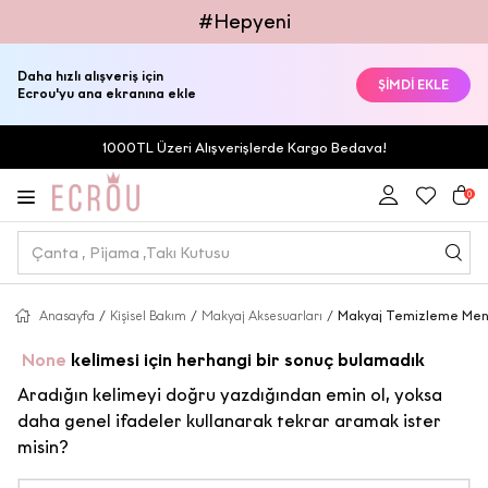
#Hepyeni
Daha hızlı alışveriş için
ŞİMDİ EKLE
Ecrou'yu ana ekranına ekle
1000TL Üzeri Alışverişlerde Kargo Bedava!
0
Anasayfa
/
Kişisel Bakım
/
Makyaj Aksesuarları
/
Makyaj Temizleme Mend
None
kelimesi için herhangi bir sonuç bulamadık
Aradığın kelimeyi doğru yazdığından emin ol, yoksa
daha genel ifadeler kullanarak tekrar aramak ister
misin?