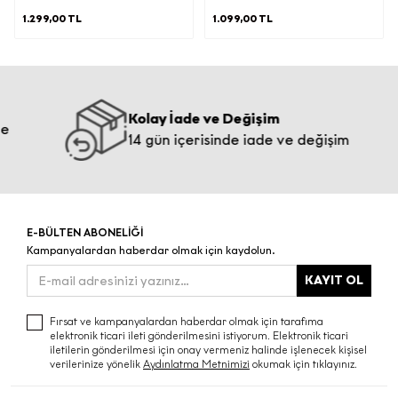
paylaşmanız halinde tarafınızdan
1.299,00 TL
1.099,00 TL
aşağıdaki kişisel veriler elde edilecektir;
Ø
İletişim Bilgisi:
E-Posta Adresi
Kolay İade ve Değişim
e) İşlenen Kişisel Verilerinizin Kimlere
14 gün içerisinde iade ve değişim
ve Hangi Amaçlarla Aktarılabileceği
İşbu aydınlatma metninin (d)
maddesinde belirtilen kişisel verileriniz;
(b) maddesinde belirtilen amaçların
E-BÜLTEN ABONELİĞİ
gerçekleştirilmesi doğrultusunda ve bu
Kampanyalardan haberdar olmak için kaydolun.
amaçların yerine getirilmesi ile sınırlı
olarak; KVKK’nın 8. Maddesi
KAYIT OL
kapsamında yurt içinde yerleşik;
·
Fırsat ve kampanyalardan haberdar olmak için tarafıma
elektronik ticari ileti gönderilmesini istiyorum. Elektronik ticari
Yetkili kamu kurum ve kuruluşlarından
iletilerin gönderilmesi için onay vermeniz halinde işlenecek kişisel
gelen taleplerin yasal düzenlemeler
verilerinize yönelik
Aydınlatma Metnimizi
okumak için tıklayınız.
ve mevzuat gereği yerine getirilmesi