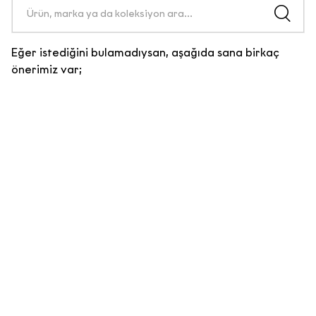
Eğer istediğini bulamadıysan, aşağıda sana birkaç
önerimiz var;
E-Bülten Sözleşmesi
KİŞİSEL VERİLERİN İŞLENMESİNE
İLİŞKİN AYDINLATMA METNİ
Aşağıda yer alan
Kişisel Verilerin
İşlenmesine İlişkin
Aydınlatma Metni
’ni okuyarak kişisel
verilerinizi işleme amacımızı ve bu
kapsamda haklarınızı ayrıntılarıyla
incelemenizi rica ediyoruz.
a) Veri Sorumlusu
6698 sayılı Kişisel Verilerin Korunması