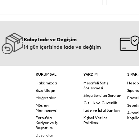
Tic
Güv
Kolay İade ve Değişim
Bilgi
14 gün içerisinde iade ve değişim
İntern
şifr
Belirt
KURUMSAL
YARDIM
SİPARİ
Hakkımızda
Mesafeli Satış
Hesab
Sözleşmesi
Bize Ulaşın
Sipari
f
Sıkça Sorulan Sorular
Mağazalar
Favori
Gizlilik ve Güvenlik
Müşteri
Sepeti
Memnuniyeti
İade ve İptal Şartları
Akban
Kişisel 
Ecrou’da
Kişisel Veriler
Koşulla
Kariyer ve İş
Politikası
maddesi
Başvurusu
ilgil
Duyurular