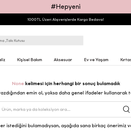
#Hepyeni
1000TL Üzeri Alışverişlerde Kargo Bedava!
liz
Kişisel Bakım
Aksesuar
Ev ve Yaşam
Kırta
None
kelimesi için herhangi bir sonuç bulamadık
yazdığından emin ol, yoksa daha genel ifadeler kullanarak t
er istediğini bulamadıysan, aşağıda sana birkaç önerimiz v