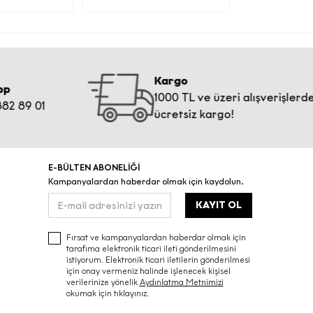
e iş
Kargo
1000 TL ve üzeri alışverişlerde
9 01
 olması
ücretsiz kargo!
açlarla
E-BÜLTEN ABONELİĞİ
Kampanyalardan haberdar olmak için kaydolun.
KAYIT OL
la
Fırsat ve kampanyalardan haberdar olmak için
tarafıma elektronik ticari ileti gönderilmesini
istiyorum. Elektronik ticari iletilerin gönderilmesi
leyen 11.
için onay vermeniz halinde işlenecek kişisel
şlemeyle
verilerinize yönelik
Aydınlatma Metnimizi
okumak için tıklayınız.
ktarım