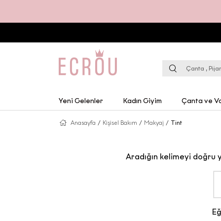
Yeni Gelenler
Kadın Giyim
Çanta ve Va
Anasayfa
/
Kişisel Bakım
/
Makyaj
/
Tint
Aradığın kelimeyi doğru 
Eğ