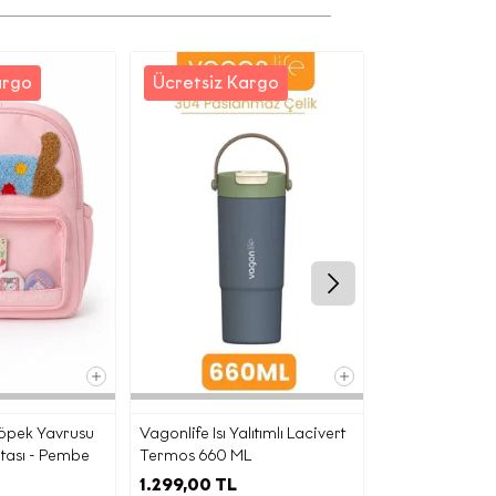
argo
Ücretsiz Kargo
iz; (b)
a ve bu
desi
nlemeler
ın
öpek Yavrusu
Vagonlife Isı Yalıtımlı Lacivert
Ecrou Çıkarılabi
tası - Pembe
Termos 660 ML
Omuz Çantası 
ra,
1.299,00 TL
999,00 TL