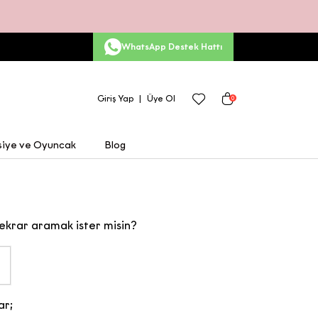
WhatsApp Destek Hattı
Giriş Yap
Üye Ol
0
siye ve Oyuncak
Blog
ekrar aramak ister misin?
ar;