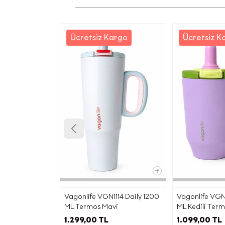
Ücretsiz Kargo
Ücretsiz K
İşbu a
maddes
ama
Yetkili
E
Vagonlife VGN1114 Daily 1200
Vagonlife VGN1
ML Termos Mavi
ML Kedili Term
Pa
1.299,00 TL
1.099,00 TL