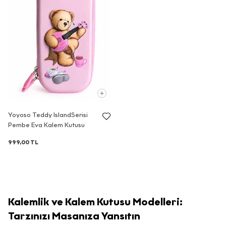
(b) maddesinde belirtilen amaçların
gerçekleştirilmesi doğrultusunda ve bu
amaçların yerine getirilmesi ile sınırlı
olarak; KVKK’nın 8. Maddesi
kapsamında yurt içinde yerleşik;
·
Yetkili kamu kurum ve kuruluşlarından
gelen taleplerin yasal düzenlemeler
ve mevzuat gereği yerine getirilmesi
amacı ile,
Yoyoso Teddy IslandSerisi
Pembe Eva Kalem Kutusu
·
999,00 TL
Elektronik ticari ileti gönderimi adına
onay ve ret kayıtlarının
yönetilmesine imkan tanıyan İleti
Yönetim Sistemi ile,
Kalemlik ve Kalem Kutusu Modelleri:
·
Tarzınızı Masanıza Yansıtın
Pazarlama süreçlerinin yürütülmesi