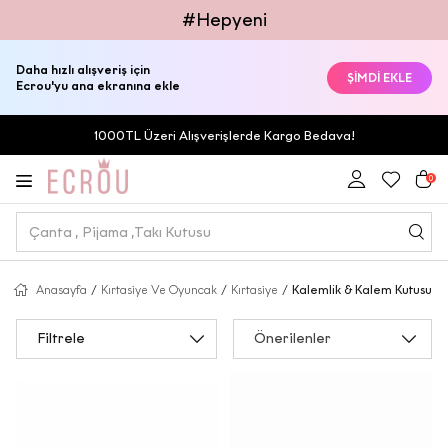
#Hepyeni
Daha hızlı alışveriş için
ŞİMDİ EKLE
Ecrou'yu ana ekranına ekle
1000TL Üzeri Alışverişlerde Kargo Bedava!
0
Anasayfa
/
Kırtasiye Ve Oyuncak
/
Kırtasiye
/
Kalemlik & Kalem Kutusu
Filtrele
Önerilenler