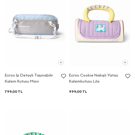
Ecrou İp Detaylı Taşınabilir
Ecrou Cookie Nakışlı Yatay
Kalem Kutusu Mavi
Kalemkutusu Lila
799,00 TL
999,00 TL
E-Bülten Sözleşmesi
KİŞİSEL VERİLERİN İŞLENMESİNE
İLİŞKİN AYDINLATMA METNİ