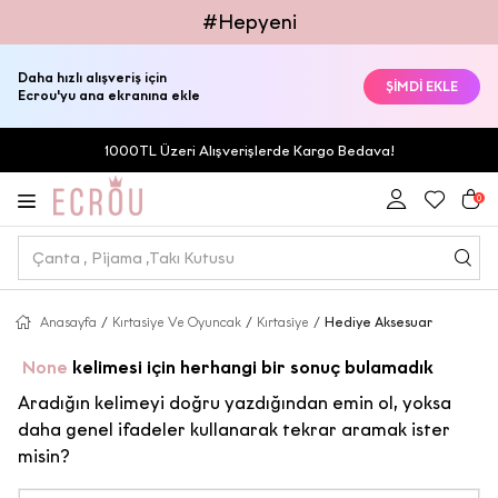
#Hepyeni
Daha hızlı alışveriş için
ŞİMDİ EKLE
Ecrou'yu ana ekranına ekle
1000TL Üzeri Alışverişlerde Kargo Bedava!
0
Anasayfa
/
Kırtasiye Ve Oyuncak
/
Kırtasiye
/
Hediye Aksesuar
None
kelimesi için herhangi bir sonuç bulamadık
Aradığın kelimeyi doğru yazdığından emin ol, yoksa
daha genel ifadeler kullanarak tekrar aramak ister
misin?