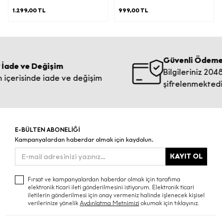
paylaşmanız halinde tarafınızdan
1.299,00 TL
999,00 TL
aşağıdaki kişisel veriler elde edilecektir;
Ø
İletişim Bilgisi:
E-Posta Adresi
Güvenli Ödeme
İade ve Değişim
Bilgileriniz 2048 
e) İşlenen Kişisel Verilerinizin Kimlere
içerisinde iade ve değişim
şifrelenmektedir.
ve Hangi Amaçlarla Aktarılabileceği
İşbu aydınlatma metninin (d)
maddesinde belirtilen kişisel verileriniz;
(b) maddesinde belirtilen amaçların
E-BÜLTEN ABONELİĞİ
gerçekleştirilmesi doğrultusunda ve bu
Kampanyalardan haberdar olmak için kaydolun.
amaçların yerine getirilmesi ile sınırlı
olarak; KVKK’nın 8. Maddesi
KAYIT OL
kapsamında yurt içinde yerleşik;
·
Fırsat ve kampanyalardan haberdar olmak için tarafıma
elektronik ticari ileti gönderilmesini istiyorum. Elektronik ticari
Yetkili kamu kurum ve kuruluşlarından
iletilerin gönderilmesi için onay vermeniz halinde işlenecek kişisel
gelen taleplerin yasal düzenlemeler
verilerinize yönelik
Aydınlatma Metnimizi
okumak için tıklayınız.
ve mevzuat gereği yerine getirilmesi