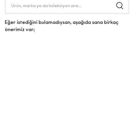
Eğer istediğini bulamadıysan, aşağıda sana birkaç
önerimiz var;
E-Bülten Sözleşmesi
KİŞİSEL VERİLERİN İŞLENMESİNE
İLİŞKİN AYDINLATMA METNİ
Aşağıda yer alan
Kişisel Verilerin
İşlenmesine İlişkin
Aydınlatma Metni
’ni okuyarak kişisel
verilerinizi işleme amacımızı ve bu
kapsamda haklarınızı ayrıntılarıyla
incelemenizi rica ediyoruz.
a) Veri Sorumlusu
6698 sayılı Kişisel Verilerin Korunması