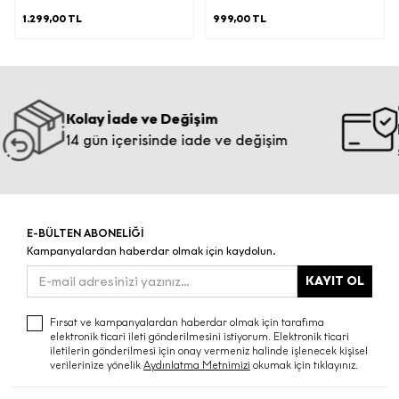
paylaşmanız halinde tarafınızdan
1.299,00 TL
999,00 TL
aşağıdaki kişisel veriler elde edilecektir;
Ø
İletişim Bilgisi:
E-Posta Adresi
G
Kolay İade ve Değişim
Bi
e) İşlenen Kişisel Verilerinizin Kimlere
14 gün içerisinde iade ve değişim
ş
ve Hangi Amaçlarla Aktarılabileceği
İşbu aydınlatma metninin (d)
maddesinde belirtilen kişisel verileriniz;
(b) maddesinde belirtilen amaçların
E-BÜLTEN ABONELİĞİ
gerçekleştirilmesi doğrultusunda ve bu
Kampanyalardan haberdar olmak için kaydolun.
amaçların yerine getirilmesi ile sınırlı
olarak; KVKK’nın 8. Maddesi
KAYIT OL
kapsamında yurt içinde yerleşik;
·
Fırsat ve kampanyalardan haberdar olmak için tarafıma
elektronik ticari ileti gönderilmesini istiyorum. Elektronik ticari
Yetkili kamu kurum ve kuruluşlarından
iletilerin gönderilmesi için onay vermeniz halinde işlenecek kişisel
gelen taleplerin yasal düzenlemeler
verilerinize yönelik
Aydınlatma Metnimizi
okumak için tıklayınız.
ve mevzuat gereği yerine getirilmesi