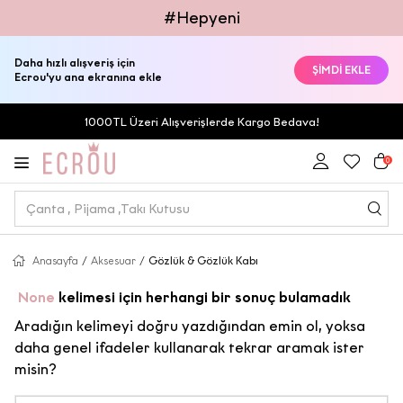
#Hepyeni
Daha hızlı alışveriş için
ŞİMDİ EKLE
Ecrou'yu ana ekranına ekle
1000TL Üzeri Alışverişlerde Kargo Bedava!
0
Anasayfa
/
Aksesuar
/
Gözlük & Gözlük Kabı
None
kelimesi için herhangi bir sonuç bulamadık
Aradığın kelimeyi doğru yazdığından emin ol, yoksa
daha genel ifadeler kullanarak tekrar aramak ister
misin?