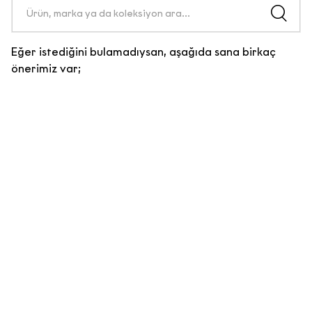
Eğer istediğini bulamadıysan, aşağıda sana birkaç
önerimiz var;
E-Bülten Sözleşmesi
KİŞİSEL VERİLERİN İŞLENMESİNE
İLİŞKİN AYDINLATMA METNİ
Aşağıda yer alan
Kişisel Verilerin
İşlenmesine İlişkin
Aydınlatma Metni
’ni okuyarak kişisel
verilerinizi işleme amacımızı ve bu
kapsamda haklarınızı ayrıntılarıyla
incelemenizi rica ediyoruz.
a) Veri Sorumlusu
6698 sayılı Kişisel Verilerin Korunması