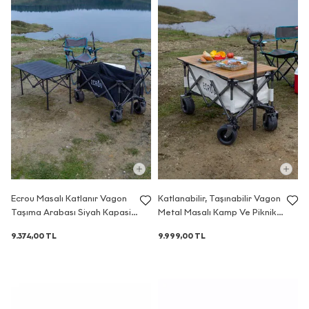
Ecrou Masalı Katlanır Vagon
Katlanabilir, Taşınabilir Vagon
Taşıma Arabası Siyah Kapasite
Metal Masalı Kamp Ve Piknik
150 kg
Taşıma Pazar Arabası Bej
9.374,00 TL
9.999,00 TL
Kapasite 150 kg