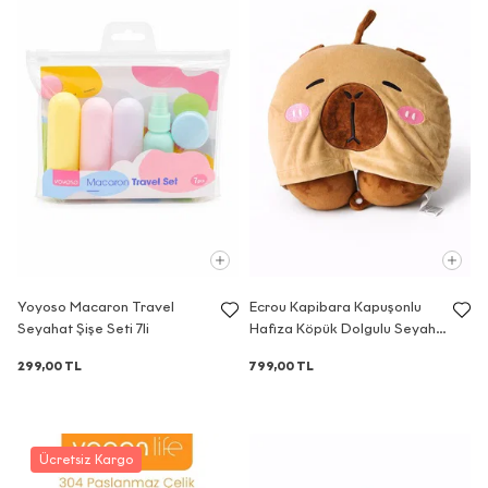
E-Bülten Sözleşmesi
KİŞİSEL VERİLERİN İŞLENMESİNE
Yoyoso Macaron Travel
Ecrou Kapibara Kapuşonlu
İLİŞKİN AYDINLATMA METNİ
Seyahat Şişe Seti 7li
Hafıza Köpük Dolgulu Seyahat
Boyun Yastığı
299,00 TL
799,00 TL
Aşağıda yer alan
Kişisel Verilerin
İşlenmesine İlişkin
Aydınlatma Metni
’ni okuyarak kişisel
verilerinizi işleme amacımızı ve bu
Ücretsiz Kargo
kapsamda haklarınızı ayrıntılarıyla