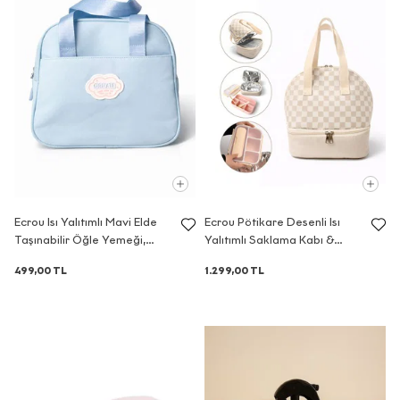
veri işlemeyi öğrenme, işlemeyle ilgili
bilgi talep etme,işlemenin amaca
uygunluğunu öğrenme, aktarım yapılan
kişileri bilme, eksik veya yanlış
işlemelerin düzeltilmesini
isteme, silme veya yok edilmesini
isteme, otomatik tüm işlemlerin üçüncü
kişilere bildirilmesini isteme, analize
itiraz etme, zararın giderilmesini
talep etme) Veri Sorumlusuna Başvuru
Ecrou Isı Yalıtımlı Mavi Elde
Ecrou Pötikare Desenli Isı
Usul ve Esasları Hakkında Tebliğ’e göre
Taşınabilir Öğle Yemeği,
Yalıtımlı Saklama Kabı &
kullanmak için Şirket’in
Beslenme Çantası 24 x 18 x 11
Yemek Çantası Seti Bej
Mahalle/Semt:KUŞTEPE MAH.
499,00 TL
1.299,00 TL
cm
Cadde/Sokak:MECİDİYEKÖY YOLU CAD.
TRUMP TOWER No:12 İç Kapı No:214
adresine yazılı olarak
iletebilirsiniz veya daha önce tarafımıza
bildirdiğiniz elektronik posta adresi
üzerinden
kvkk@ecrou.com
e-posta