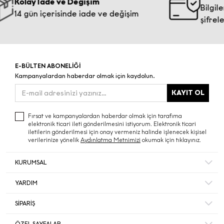
ay İade ve Değişim
Bilgileriniz 2
gün içerisinde iade ve değişim
şifrelenmekte
E-BÜLTEN ABONELİĞİ
Kampanyalardan haberdar olmak için kaydolun.
KAYIT OL
Fırsat ve kampanyalardan haberdar olmak için tarafıma
elektronik ticari ileti gönderilmesini istiyorum. Elektronik ticari
iletilerin gönderilmesi için onay vermeniz halinde işlenecek kişisel
verilerinize yönelik
Aydınlatma Metnimizi
okumak için tıklayınız.
KURUMSAL
Hakkımızda
YARDIM
Bize Ulaşın
Mesafeli Satış Sözleşmesi
Mağazalar
SİPARİŞ
Sıkça Sorulan Sorular
Müşteri Memnuniyeti
Hesabım
Gizlilik ve Güvenlik
ÖZEL SAYFALAR