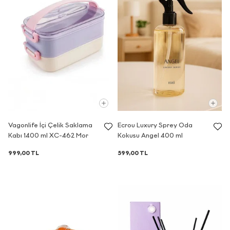
adresine e-mail yoluyla
iletebilirsiniz.
Elektronik ticari ileti gönderimi
kapsamında vermiş olduğunuz onayınızı
her zaman
kvkk@ecrou.com
adresine
e-posta göndererek geri alabilirsiniz.
Kapat
Vagonlife İçi Çelik Saklama
Ecrou Luxury Sprey Oda
Kabı 1400 ml XC-462 Mor
Kokusu Angel 400 ml
999,00 TL
599,00 TL