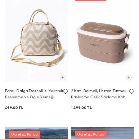
Ecrou Dalga Desenli Isı Yalıtımlı
2 Katlı Bölmeli, Üstten Tutmalı
Beslenme ve Öğle Yemeği
Paslanma Çelik Saklama Kabı
Çantası Bej 24,5 x 21,5 cm
1140 ML
499,00 TL
1.299,00 TL
Ücretsiz Kargo
Ücretsiz Kargo