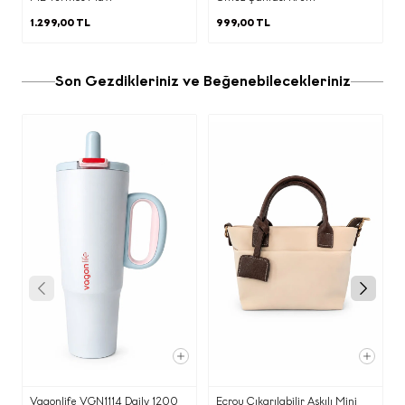
tarafından aşağıda açıklanan kapsamda
1.299,00 TL
999,00 TL
işlenecektir.
b) Kişisel Verilerinizin Hangi Amaçlarla
İşleneceği
Son Gezdikleriniz ve Beğenebilecekleriniz
Siz değerli çevrimiçi ziyaretçilerimize
reklam ve pazarlama amaçlı iletilerin
gönderilmesi kapsamında e-postanızı
paylaşmanız ile elde edilen kişisel
verileriniz aşağıda belirtilen amaçlar
kapsamında işlenmektedir.
·
Ürün/hizmet pazarlama süreçlerinin
yürütülmesi, Ecrou ürünleri ve güncel
haberler hakkında tarafınıza bilgi
verilmesi, reklam / kampanya /
promosyon çalışmalarının yürütülmesi,
etkinlik davetlerimizin iletilmesi,
·
Tarafınıza ticari elektronik ileti
Vagonlife VGN1114 Daily 1200
Ecrou Çıkarılabilir Askılı Mini