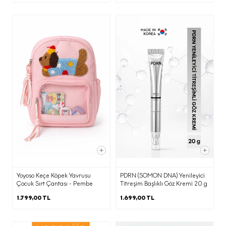
Belirtilen kişisel veri işleme şartları ve
(b) kısmında belirtilen amaçlarla sınırlı
olarak aktarılacaktır.
f) Kişisel Veri Sahibi Olarak KVKK
Kapsamındaki Haklarınızla
İlgili Bilgilendirme
Kişisel verisi işlenen kişi olarak, Kanunun
ilgili kişinin haklarını düzenleyen 11.
maddesi kapsamındaki haklarınızı (kişisel
veri işlemeyi öğrenme, işlemeyle ilgili
bilgi talep etme,işlemenin amaca
uygunluğunu öğrenme, aktarım yapılan
Yoyoso Keçe Köpek Yavrusu
PDRN (SOMON DNA) Yenileyici
Çocuk Sırt Çantası - Pembe
Titreşim Başlıklı Göz Kremi 20 g
kişileri bilme, eksik veya yanlış
1.799,00 TL
1.699,00 TL
işlemelerin düzeltilmesini
isteme, silme veya yok edilmesini
isteme, otomatik tüm işlemlerin üçüncü