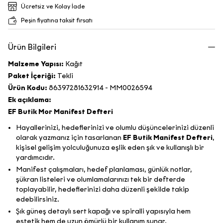
Ücretsiz ve Kolay İade
Peşin fiyatına taksit fırsatı
Ürün Bilgileri
Malzeme Yapısı:
Kağıt
Paket İçeriği:
Tekli
Ürün Kodu:
86397281632914 - MM0026594
Ek açıklama:
EF Butik Mor Manifest Defteri
Hayallerinizi, hedeflerinizi ve olumlu düşüncelerinizi düzenli
olarak yazmanız için tasarlanan
EF Butik Manifest Defteri
,
kişisel gelişim yolculuğunuza eşlik eden şık ve kullanışlı bir
yardımcıdır.
Manifest çalışmaları, hedef planlaması, günlük notlar,
şükran listeleri ve olumlamalarınızı tek bir defterde
toplayabilir, hedeflerinizi daha düzenli şekilde takip
edebilirsiniz.
Şık güneş detaylı sert kapağı ve spiralli yapısıyla hem
estetik hem de uzun ömürlü bir kullanım sunar.