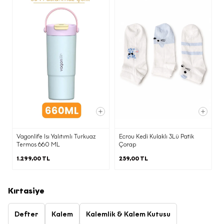
e-posta göndererek geri alabilirsiniz.
Kapat
Vagonlife Isı Yalıtımlı Turkuaz
Ecrou Kedi Kulaklı 3Lü Patik
Termos 660 ML
Çorap
1.299,00 TL
259,00 TL
Kırtasiye
Defter
Kalem
Kalemlik & Kalem Kutusu