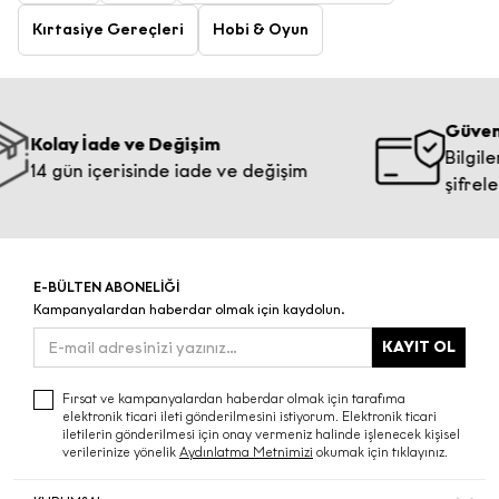
Kırtasiye Gereçleri
Hobi & Oyun
Güvenli Ö
olay İade ve Değişim
Bilgileriniz
4 gün içerisinde iade ve değişim
şifrelenmek
E-BÜLTEN ABONELİĞİ
Kampanyalardan haberdar olmak için kaydolun.
KAYIT OL
Fırsat ve kampanyalardan haberdar olmak için tarafıma
elektronik ticari ileti gönderilmesini istiyorum. Elektronik ticari
iletilerin gönderilmesi için onay vermeniz halinde işlenecek kişisel
verilerinize yönelik
Aydınlatma Metnimizi
okumak için tıklayınız.