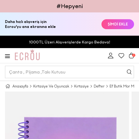
#Hepyeni
Daha hızlı alışveriş için
ŞİMDİ EKLE
Ecrou'yu ana ekranına ekle
1000TL Üzeri Alışverişlerde Kargo Bedava!
0
Anasayfa
Kırtasiye Ve Oyuncak
Kırtasiye
Defter
Ef Butik Mor Mani