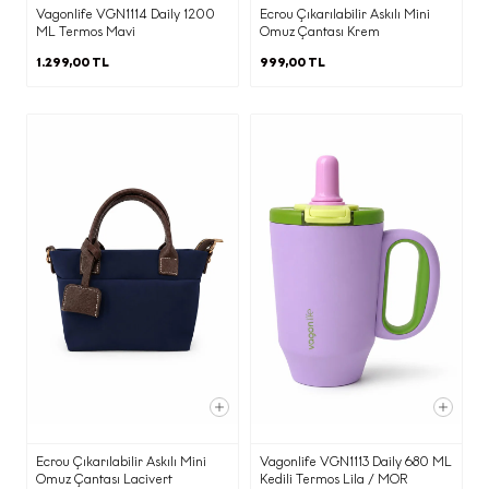
Vagonlife VGN1114 Daily 1200
Ecrou Çıkarılabilir Askılı Mini
ML Termos Mavi
Omuz Çantası Krem
Alışverişe Devam Et
1.299,00 TL
999,00 TL
e) İşlenen Kişisel Verilerinizin Kimlere
ve Hangi Amaçlarla Aktarılabileceği
İşbu aydınlatma metninin (d)
maddesinde belirtilen kişisel verileriniz;
(b) maddesinde belirtilen amaçların
gerçekleştirilmesi doğrultusunda ve bu
amaçların yerine getirilmesi ile sınırlı
olarak; KVKK’nın 8. Maddesi
kapsamında yurt içinde yerleşik;
·
Yetkili kamu kurum ve kuruluşlarından
gelen taleplerin yasal düzenlemeler
ve mevzuat gereği yerine getirilmesi
amacı ile,
Ecrou Çıkarılabilir Askılı Mini
Vagonlife VGN1113 Daily 680 ML
·
Omuz Çantası Lacivert
Kedili Termos Lila / MOR