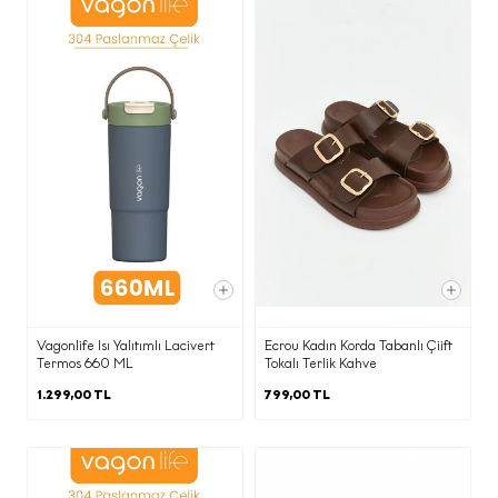
kişilere bildirilmesini isteme, analize
itiraz etme, zararın giderilmesini
talep etme) Veri Sorumlusuna Başvuru
Usul ve Esasları Hakkında Tebliğ’e göre
kullanmak için Şirket’in
Mahalle/Semt:KUŞTEPE MAH.
Cadde/Sokak:MECİDİYEKÖY YOLU CAD.
TRUMP TOWER No:12 İç Kapı No:214
adresine yazılı olarak
iletebilirsiniz veya daha önce tarafımıza
bildirdiğiniz elektronik posta adresi
üzerinden
kvkk@ecrou.com
e-posta
adresine e-mail yoluyla
Vagonlife Isı Yalıtımlı Lacivert
Ecrou Kadın Korda Tabanlı Çiift
Termos 660 ML
Tokalı Terlik Kahve
iletebilirsiniz.
1.299,00 TL
799,00 TL
Elektronik ticari ileti gönderimi
kapsamında vermiş olduğunuz onayınızı
her zaman
kvkk@ecrou.com
adresine