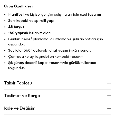
Ürün Özellikleri
Manifest ve kişisel gelişim çalışmaları için özel tasarım
Sert kapaklı ve spiralli yapı
A5 boyut
160 yaprak
kullanım alanı
Günlük, hedef planlama, olumlama ve şükran notları için
uygundur.
Sayfalar 360° açılarak rahat yazım imkânı sunar.
Çantada kolay taşınabilen kompakt tasarım.
Şık güneş desenli kapak tasarımıyla günlük kullanıma
uygundur.
Taksit Tablosu
Teslimat ve Kargo
Ecrou.com’dan oluşturduğunuz siparişiniz adresinize kargo ile
İade ve Değişim
teslim edilir.