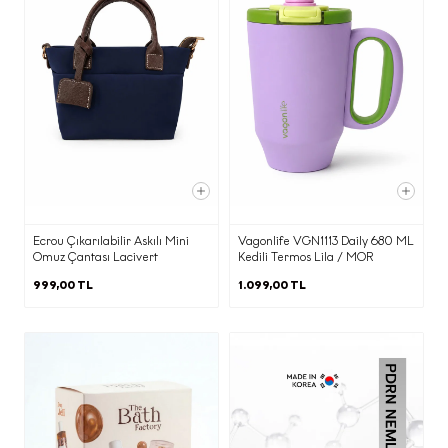
İşbu aydınlatma metninin (d)
maddesinde belirtilen kişisel verileriniz;
(b) maddesinde belirtilen amaçların
gerçekleştirilmesi doğrultusunda ve bu
amaçların yerine getirilmesi ile sınırlı
olarak; KVKK’nın 8. Maddesi
kapsamında yurt içinde yerleşik;
·
Yetkili kamu kurum ve kuruluşlarından
gelen taleplerin yasal düzenlemeler
ve mevzuat gereği yerine getirilmesi
Ecrou Çıkarılabilir Askılı Mini
Vagonlife VGN1113 Daily 680 ML
Omuz Çantası Lacivert
Kedili Termos Lila / MOR
amacı ile,
999,00 TL
1.099,00 TL
·
Elektronik ticari ileti gönderimi adına
onay ve ret kayıtlarının
yönetilmesine imkan tanıyan İleti
Yönetim Sistemi ile,