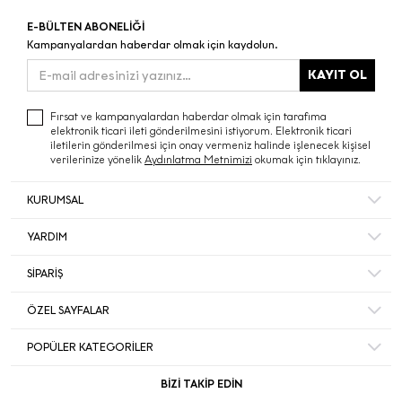
E-BÜLTEN ABONELİĞİ
Kampanyalardan haberdar olmak için kaydolun.
KAYIT OL
Fırsat ve kampanyalardan haberdar olmak için tarafıma
elektronik ticari ileti gönderilmesini istiyorum. Elektronik ticari
iletilerin gönderilmesi için onay vermeniz halinde işlenecek kişisel
verilerinize yönelik
Aydınlatma Metnimizi
okumak için tıklayınız.
KURUMSAL
Hakkımızda
YARDIM
Bize Ulaşın
Mesafeli Satış Sözleşmesi
Mağazalar
SİPARİŞ
Sıkça Sorulan Sorular
Müşteri Memnuniyeti
Hesabım
Gizlilik ve Güvenlik
ÖZEL SAYFALAR
Ecrou’da Kariyer ve İş Başvurusu
Sipariş Takip
İade ve İptal Şartları
Duyurular
Black Friday
Favorileriniz
POPÜLER KATEGORİLER
Kişisel Veriler Politikası
Yılbaşı Hediye
Sepetiniz
Sırt Çantası
Ekinoks
BİZİ TAKİP EDİN
Akbank Kampanya Koşulları
Omuz Çantası
Okula Dönüş