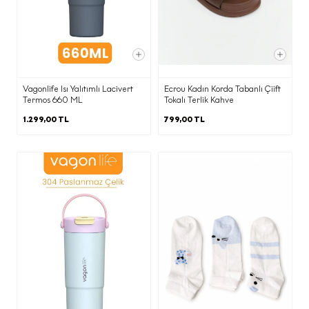
kullanmak için Şirket’in
Mahalle/Semt:KUŞTEPE MAH.
Cadde/Sokak:MECİDİYEKÖY YOLU CAD.
TRUMP TOWER No:12 İç Kapı No:214
adresine yazılı olarak
iletebilirsiniz veya daha önce tarafımıza
Vagonlife Isı Yalıtımlı Lacivert
Ecrou Kadın Korda Tabanlı Çiift
bildirdiğiniz elektronik posta adresi
Termos 660 ML
Tokalı Terlik Kahve
üzerinden
kvkk@ecrou.com
e-posta
1.299,00 TL
799,00 TL
adresine e-mail yoluyla
iletebilirsiniz.
Elektronik ticari ileti gönderimi
kapsamında vermiş olduğunuz onayınızı
her zaman
kvkk@ecrou.com
adresine
e-posta göndererek geri alabilirsiniz.
Kapat