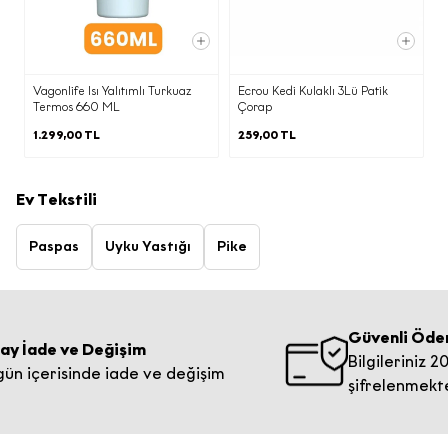
Vagonlife Isı Yalıtımlı Turkuaz
Ecrou Kedi Kulaklı 3Lü Patik
Termos 660 ML
Çorap
1.299,00 TL
259,00 TL
Ev Tekstili
Paspas
Uyku Yastığı
Pike
Güvenli Ödeme
e ve Değişim
Bilgileriniz 2048 bit
risinde iade ve değişim
şifrelenmektedir.