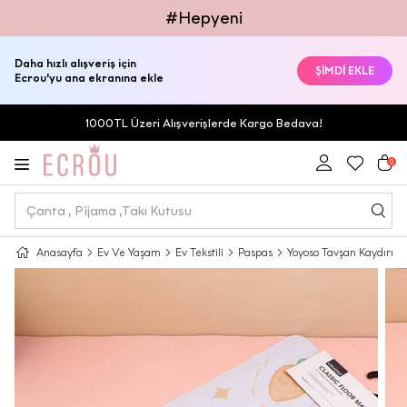
#Hepyeni
Daha hızlı alışveriş için
ŞİMDİ EKLE
Ecrou'yu ana ekranına ekle
1000TL Üzeri Alışverişlerde Kargo Bedava!
0
Anasayfa
Ev Ve Yaşam
Ev Tekstili
Paspas
Yoyoso Tavşan Kaydırma