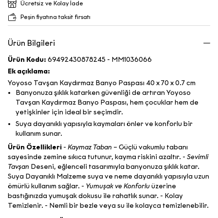
Ücretsiz ve Kolay İade
Peşin fiyatına taksit fırsatı
Ürün Bilgileri
Ürün Kodu:
69492430878245 - MM1036066
Ek açıklama:
Yoyoso Tavşan Kaydırmaz Banyo Paspası 40 x 70 x 0.7 cm
Banyonuza şıklık katarken güvenliği de artıran Yoyoso
Tavşan Kaydırmaz Banyo Paspası, hem çocuklar hem de
yetişkinler için ideal bir seçimdir.
Suya dayanıklı yapısıyla kaymaları önler ve konforlu bir
kullanım sunar.
Ürün Özellikleri
-
Kaymaz Taban
– Güçlü vakumlu tabanı
sayesinde zemine sıkıca tutunur, kayma riskini azaltır. -
Sevimli
Tavşan
Deseni, eğlenceli tasarımıyla banyonuza şıklık katar.
Suya Dayanıklı Malzeme suya ve neme dayanıklı yapısıyla uzun
ömürlü kullanım sağlar. -
Yumuşak ve Konforlu
üzerine
bastığınızda yumuşak dokusu ile rahatlık sunar. - Kolay
Temizlenir. - Nemli bir bezle veya su ile kolayca temizlenebilir.