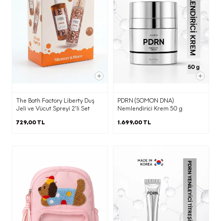
·
Pazarlama süreçlerinin yürütülmesi
adına iş ortağımız ajanslara,
·
Ticari elektronik ileti gönderimi için
birlikte çalıştığımız ajans ve iş
ortaklarına,
KVKK’nın 9. Maddesi kapsamında;
The Bath Factory Liberty Duş
PDRN (SOMON DNA)
Jeli ve Vücut Spreyi 2'li Set
Nemlendirici Krem 50 g
729,00 TL
1.699,00 TL
·
İnternet sitesi sunucularımızın ve e-
posta altyapısının yurtdışında olması
nedeniyle yurtdışına
Belirtilen kişisel veri işleme şartları ve
(b) kısmında belirtilen amaçlarla sınırlı
olarak aktarılacaktır.