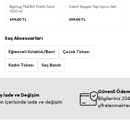
Bigmug TB4760 Pratik Suluk
Catch Yapışan Top Oyunu Seti
1300 ml
499,00 TL
359,00 TL
Saç Aksesuarları
Eğlenceli Kulaklık/Bant
Çocuk Tokası
Kadın Tokası
Saç Bandı
Güvenli Ödeme
 ve Değişim
Bilgileriniz 2048 bit 
isinde iade ve değişim
şifrelenmektedir.