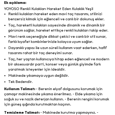
Ek açıklama:
YOYOSO Renkli Kulakları Hareket Eden Kulaklık Yeşil
Renkli kulakları hareket eden mavi taç tasarımı, stilinizi
benzersiz kılmak için eğlenceli ve canlı bir dokunuş ekler.
Taç, hareketli kulakları sayesinde dinamik ve dinamik bir
görünüm sağlar, hareket ettikçe renkli kulakları takip eder.
Mavi renk seçeneğiyle dikkat çekici ve canlı bir stil sunar,
farklı kıyafet kombinlerinizle kolayca uyum sağlar.
Dayanıklı yapısı ile uzun süreli kullanım vaat ederken, hafif
tasarımı rahat bir taç deneyimi sunar.
Taç, her yaştan kullanıcıya hitap eden eğlenceli ve modern
bir aksesuardır parti, konser veya günlük giyimde fark
yaratmak isteyenler için idealdir.
Makinede yıkamaya uygun değildir.
Tek Bedendir.
Kullanım Talimatı
- Berenin elyaf dolgusunu korumak için
çamaşır makinesinde yıkama önerilmez. - Elde yıkama için
soğuk su ve nazik deterjan kullanın. - Berenin rengini korumak
için güneş ışığında kurutmaktan kaçının.
Temizleme Talimatı
- Makinede kurutma yapmayınız. -