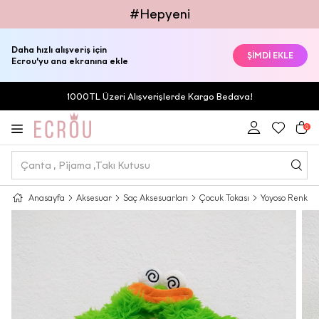
#Hepyeni
Daha hızlı alışveriş için
ŞİMDİ EKLE
Ecrou'yu ana ekranına ekle
1000TL Üzeri Alışverişlerde Kargo Bedava!
0
Anasayfa
Aksesuar
Saç Aksesuarları
Çocuk Tokası
Yoyoso Renkli K