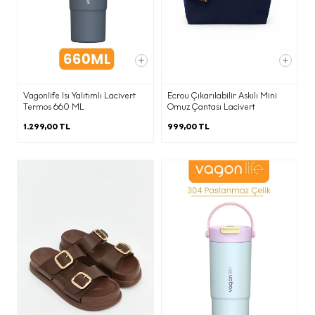
Pazarlama süreçlerinin yürütülmesi
adına iş ortağımız ajanslara,
·
Ticari elektronik ileti gönderimi için
Vagonlife Isı Yalıtımlı Lacivert
Ecrou Çıkarılabilir Askılı Mini
birlikte çalıştığımız ajans ve iş
Termos 660 ML
Omuz Çantası Lacivert
ortaklarına,
1.299,00 TL
999,00 TL
KVKK’nın 9. Maddesi kapsamında;
·
İnternet sitesi sunucularımızın ve e-
posta altyapısının yurtdışında olması
nedeniyle yurtdışına
Belirtilen kişisel veri işleme şartları ve
(b) kısmında belirtilen amaçlarla sınırlı
olarak aktarılacaktır.