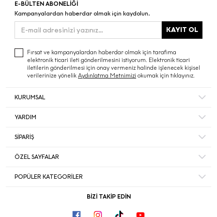
E-BÜLTEN ABONELİĞİ
Kampanyalardan haberdar olmak için kaydolun.
KAYIT OL
Fırsat ve kampanyalardan haberdar olmak için tarafıma
elektronik ticari ileti gönderilmesini istiyorum. Elektronik ticari
iletilerin gönderilmesi için onay vermeniz halinde işlenecek kişisel
verilerinize yönelik
Aydınlatma Metnimizi
okumak için tıklayınız.
KURUMSAL
Hakkımızda
YARDIM
Bize Ulaşın
Mesafeli Satış Sözleşmesi
Mağazalar
SİPARİŞ
Sıkça Sorulan Sorular
Müşteri Memnuniyeti
Hesabım
Gizlilik ve Güvenlik
ÖZEL SAYFALAR
Ecrou’da Kariyer ve İş Başvurusu
Sipariş Takip
İade ve İptal Şartları
Duyurular
Black Friday
Favorileriniz
POPÜLER KATEGORİLER
Kişisel Veriler Politikası
Yılbaşı Hediye
Sepetiniz
Sırt Çantası
Ekinoks
BİZİ TAKİP EDİN
Akbank Kampanya Koşulları
Omuz Çantası
Okula Dönüş
Peluş Oyuncak
Kore Kozmetiği