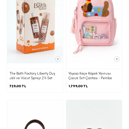
ve Hangi Amaçlarla Aktarılabileceği
İşbu aydınlatma metninin (d)
maddesinde belirtilen kişisel verileriniz;
(b) maddesinde belirtilen amaçların
gerçekleştirilmesi doğrultusunda ve bu
amaçların yerine getirilmesi ile sınırlı
olarak; KVKK’nın 8. Maddesi
kapsamında yurt içinde yerleşik;
·
Yetkili kamu kurum ve kuruluşlarından
gelen taleplerin yasal düzenlemeler
The Bath Factory Liberty Duş
Yoyoso Keçe Köpek Yavrusu
ve mevzuat gereği yerine getirilmesi
Jeli ve Vücut Spreyi 2'li Set
Çocuk Sırt Çantası - Pembe
amacı ile,
729,00 TL
1.799,00 TL
·
Elektronik ticari ileti gönderimi adına
onay ve ret kayıtlarının
yönetilmesine imkan tanıyan İleti
Yönetim Sistemi ile,