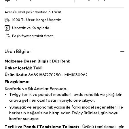
Axess'e özel peşin fiyatına 6 Taksit
1000 TL Üzeri Kargo Ücretsiz
Ücretsiz ve Kolay İade
Peşin fiyatına taksit fırsatı
Ürün Bilgileri
Malzeme Desen Bilgisi:
Düz Renk
Paket İçeriği:
Tekli
Ürün Kodu:
86891867270250 - MM1030962
Ek açıklama:
Konforlu ve Şık Adımlar Ecrouda.
Twigy terlik ve panduf modelleri, evde rahatlık ve şıklığı bir
araya getiren özel tasarımlarıyla öne çıkıyor.
Yumuşak ve ergonomik yapısı ile farklı model seçenekleri ile
herkesin beğenisine hitap eden Twigy ürünleri, gün boyu
konfor sunuyor.
Terlik ve Panduf Temizleme Talimatı
- Ürünü temizlemek için