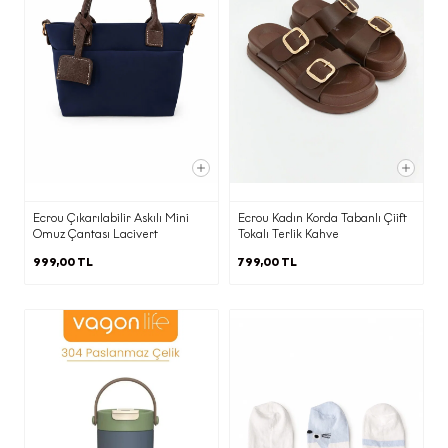
·
Pazarlama süreçlerinin yürütülmesi
adına iş ortağımız ajanslara,
·
Ticari elektronik ileti gönderimi için
birlikte çalıştığımız ajans ve iş
ortaklarına,
Ecrou Çıkarılabilir Askılı Mini
Ecrou Kadın Korda Tabanlı Çiift
KVKK’nın 9. Maddesi kapsamında;
Omuz Çantası Lacivert
Tokalı Terlik Kahve
999,00 TL
799,00 TL
·
İnternet sitesi sunucularımızın ve e-
posta altyapısının yurtdışında olması
nedeniyle yurtdışına
Belirtilen kişisel veri işleme şartları ve
(b) kısmında belirtilen amaçlarla sınırlı
olarak aktarılacaktır.