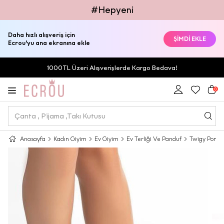
#Hepyeni
Daha hızlı alışveriş için
ŞİMDİ EKLE
Ecrou'yu ana ekranına ekle
1000TL Üzeri Alışverişlerde Kargo Bedava!
0
Anasayfa
Kadın Giyim
Ev Giyim
Ev Terliği Ve Panduf
Twigy Pompik