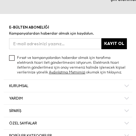
E-BÜLTEN ABONELİĞİ
Kampanyalardan haberdar olmak için kaydolun.
KAYIT OL
Fırsat ve kampanyalardan haberdar olmak için tarafıma
elektronik ticari ileti gönderilmesini istiyorum. Elektronik ticari
iletilerin gönderilmesi için onay vermeniz halinde işlenecek kişisel
verilerinize yönelik
Aydınlatma Metnimizi
okumak için tıklayınız.
KURUMSAL
Hakkımızda
YARDIM
Bize Ulaşın
Mesafeli Satış Sözleşmesi
Mağazalar
SİPARİŞ
Sıkça Sorulan Sorular
Müşteri Memnuniyeti
Hesabım
Gizlilik ve Güvenlik
ÖZEL SAYFALAR
Ecrou’da Kariyer ve İş Başvurusu
Sipariş Takip
İade ve İptal Şartları
Duyurular
Black Friday
Favorileriniz
POPÜLER KATEGORİLER
Kişisel Veriler Politikası