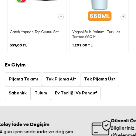
Catch Yapışan Top Oyunu Seti
Vagonlife Isı Yalıtımlı Turkuaz
Termos 660 ML
359,00 TL
1.299,00 TL
Ev Giyim
Pijama Takımı
Tek Pijama Alt
Tek Pijama Üst
Sabahlık
Tulum
Ev Terliği Ve Panduf
Güvenli Ödeme
İade ve Değişim
Bilgileriniz 2048 
içerisinde iade ve değişim
şifrelenmektedir.