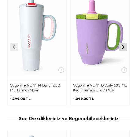
"Hesabım" alanında yer alan "Siparişlerim" listesinden iade etmek
istediğiniz siparişinizi seçiniz.
"Sipariş Detayı" sayfasından " İade Talebi" butonuna basınız. Ekranda
çıkan iade kodu ile birlikte ücretsiz olarak MNG ve UPS Kargo ile iade
gönderiminizi tamamlayınız. Diğer tüm kargo şirketleri ile yapılan
iadelerde kargo ücreti göndericiye aittir.
E-Bülten Sözleşmesi
KİŞİSEL VERİLERİN İŞLENMESİNE
Vagonlife VGN1114 Daily 1200
Vagonlife VGN1113 Daily 680 ML
İLİŞKİN AYDINLATMA METNİ
ML Termos Mavi
Kedili Termos Lila / MOR
1.299,00 TL
1.099,00 TL
Aşağıda yer alan
Kişisel Verilerin
İşlenmesine İlişkin
Aydınlatma Metni
’ni okuyarak kişisel
Son Gezdikleriniz ve Beğenebilecekleriniz
verilerinizi işleme amacımızı ve bu
kapsamda haklarınızı ayrıntılarıyla