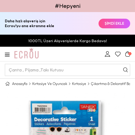
#Hepyeni
Daha hızlı alışveriş için
ŞİMDİ EKLE
Ecrou'yu ana ekranına ekle
1000TL Üzeri Alışverişlerde Kargo Bedava!
0
Anasayfa
Kırtasiye Ve Oyuncak
Kırtasiye
Çıkartma & Dekoratif Bant