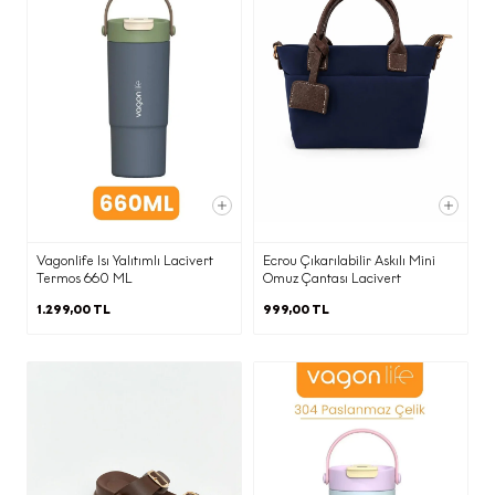
Yetkili kamu kurum ve kuruluşlarından
gelen taleplerin yasal düzenlemeler
ve mevzuat gereği yerine getirilmesi
amacı ile,
·
Elektronik ticari ileti gönderimi adına
onay ve ret kayıtlarının
yönetilmesine imkan tanıyan İleti
Yönetim Sistemi ile,
Vagonlife Isı Yalıtımlı Lacivert
Ecrou Çıkarılabilir Askılı Mini
Termos 660 ML
Omuz Çantası Lacivert
·
1.299,00 TL
999,00 TL
Pazarlama süreçlerinin yürütülmesi
adına iş ortağımız ajanslara,
·
Ticari elektronik ileti gönderimi için
birlikte çalıştığımız ajans ve iş
ortaklarına,