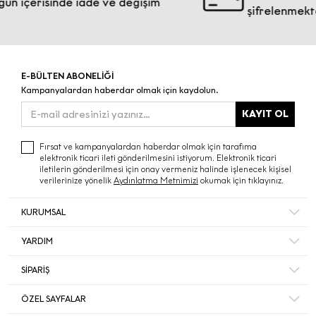
çerisinde iade ve değişim
şifrelenmektedir.
E-BÜLTEN ABONELİĞİ
Kampanyalardan haberdar olmak için kaydolun.
KAYIT OL
Fırsat ve kampanyalardan haberdar olmak için tarafıma
elektronik ticari ileti gönderilmesini istiyorum. Elektronik ticari
iletilerin gönderilmesi için onay vermeniz halinde işlenecek kişisel
verilerinize yönelik
Aydınlatma Metnimizi
okumak için tıklayınız.
KURUMSAL
Hakkımızda
YARDIM
Bize Ulaşın
Mesafeli Satış Sözleşmesi
Mağazalar
SİPARİŞ
Sıkça Sorulan Sorular
Müşteri Memnuniyeti
Hesabım
Gizlilik ve Güvenlik
ÖZEL SAYFALAR
Ecrou’da Kariyer ve İş Başvurusu
Sipariş Takip
İade ve İptal Şartları