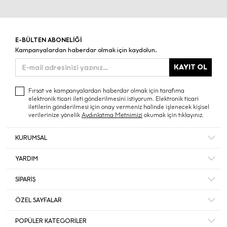
E-BÜLTEN ABONELİĞİ
Kampanyalardan haberdar olmak için kaydolun.
KAYIT OL
Fırsat ve kampanyalardan haberdar olmak için tarafıma
elektronik ticari ileti gönderilmesini istiyorum. Elektronik ticari
iletilerin gönderilmesi için onay vermeniz halinde işlenecek kişisel
verilerinize yönelik
Aydınlatma Metnimizi
okumak için tıklayınız.
KURUMSAL
Hakkımızda
YARDIM
Bize Ulaşın
Mesafeli Satış Sözleşmesi
Mağazalar
SİPARİŞ
Sıkça Sorulan Sorular
Müşteri Memnuniyeti
Hesabım
Gizlilik ve Güvenlik
ÖZEL SAYFALAR
Ecrou’da Kariyer ve İş Başvurusu
Sipariş Takip
İade ve İptal Şartları
Duyurular
Black Friday
Favorileriniz
POPÜLER KATEGORİLER
Kişisel Veriler Politikası
Yılbaşı Hediye