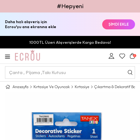
#Hepyeni
Daha hızlı alışveriş için
ŞİMDİ EKLE
Ecrou'yu ana ekranına ekle
1000TL Üzeri Alışverişlerde Kargo Bedava!
0
Anasayfa
Kırtasiye Ve Oyuncak
Kırtasiye
Çıkartma & Dekoratif Bant