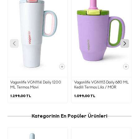
a) Veri Sorumlusu
6698 sayılı Kişisel Verilerin Korunması
Kanunu (“
KVKK
”) uyarınca, kişisel
verileriniz; veri sorumlusu olarak Ecrou
Mağazacılık Anonim Şirket
(“Şirket”)
tarafından aşağıda açıklanan kapsamda
işlenecektir.
b) Kişisel Verilerinizin Hangi Amaçlarla
İşleneceği
Siz değerli çevrimiçi ziyaretçilerimize
reklam ve pazarlama amaçlı iletilerin
Vagonlife VGN1114 Daily 1200
Vagonlife VGN1113 Daily 680 ML
gönderilmesi kapsamında e-postanızı
ML Termos Mavi
Kedili Termos Lila / MOR
paylaşmanız ile elde edilen kişisel
1.299,00 TL
1.099,00 TL
verileriniz aşağıda belirtilen amaçlar
kapsamında işlenmektedir.
Kategorinin En Popüler Ürünleri
·
Ürün/hizmet pazarlama süreçlerinin
yürütülmesi, Ecrou ürünleri ve güncel