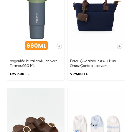
gelen taleplerin yasal düzenlemeler
ve mevzuat gereği yerine getirilmesi
amacı ile,
·
Elektronik ticari ileti gönderimi adına
onay ve ret kayıtlarının
yönetilmesine imkan tanıyan İleti
Vagonlife Isı Yalıtımlı Lacivert
Ecrou Çıkarılabilir Askılı Mini
Yönetim Sistemi ile,
Termos 660 ML
Omuz Çantası Lacivert
1.299,00 TL
999,00 TL
·
Pazarlama süreçlerinin yürütülmesi
adına iş ortağımız ajanslara,
·
Ticari elektronik ileti gönderimi için
birlikte çalıştığımız ajans ve iş
ortaklarına,