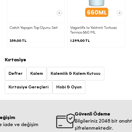
iletebilirsiniz.
Elektronik ticari ileti gönderimi
kapsamında vermiş olduğunuz onayınızı
Catch Yapışan Top Oyunu Seti
Vagonlife Isı Yalıtımlı Turkuaz
Termos 660 ML
her zaman
kvkk@ecrou.com
adresine
e-posta göndererek geri alabilirsiniz.
359,00 TL
1.299,00 TL
Kapat
Kırtasiye
Defter
Kalem
Kalemlik & Kalem Kutusu
Kırtasiye Gereçleri
Hobi & Oyun
Güvenli Ödeme
m
Bilgileriniz 2048 bit anahtar ile
e ve değişim
şifrelenmektedir.