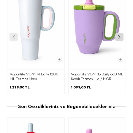
istediğiniz siparişinizi seçiniz.
"Sipariş Detayı" sayfasından " İade Talebi" butonuna basınız. Ekranda
çıkan iade kodu ile birlikte ücretsiz olarak MNG ve UPS Kargo ile iade
gönderiminizi tamamlayınız. Diğer tüm kargo şirketleri ile yapılan
iadelerde kargo ücreti göndericiye aittir.
E-Bülten Sözleşmesi
KİŞİSEL VERİLERİN İŞLENMESİNE
Vagonlife VGN1114 Daily 1200
Vagonlife VGN1113 Daily 680 ML
ML Termos Mavi
Kedili Termos Lila / MOR
İLİŞKİN AYDINLATMA METNİ
1.299,00 TL
1.099,00 TL
Aşağıda yer alan
Kişisel Verilerin
İşlenmesine İlişkin
Son Gezdikleriniz ve Beğenebilecekleriniz
Aydınlatma Metni
’ni okuyarak kişisel
verilerinizi işleme amacımızı ve bu
kapsamda haklarınızı ayrıntılarıyla
incelemenizi rica ediyoruz.