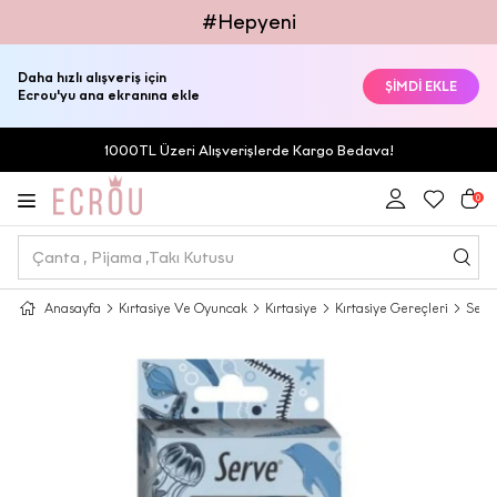
#Hepyeni
Daha hızlı alışveriş için
ŞİMDİ EKLE
Ecrou'yu ana ekranına ekle
1000TL Üzeri Alışverişlerde Kargo Bedava!
0
Anasayfa
Kırtasiye Ve Oyuncak
Kırtasiye
Kırtasiye Gereçleri
Serve