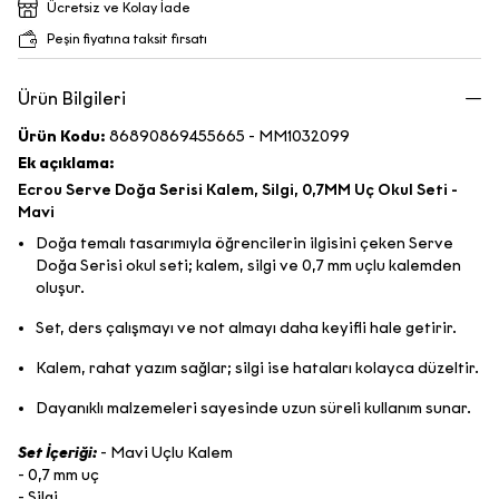
Ücretsiz ve Kolay İade
Peşin fiyatına taksit fırsatı
Ürün Bilgileri
Ürün Kodu:
86890869455665 - MM1032099
Ek açıklama:
Ecrou Serve Doğa Serisi Kalem, Silgi, 0,7MM Uç Okul Seti -
Mavi
Doğa temalı tasarımıyla öğrencilerin ilgisini çeken Serve
Doğa Serisi okul seti; kalem, silgi ve 0,7 mm uçlu kalemden
oluşur.
Set, ders çalışmayı ve not almayı daha keyifli hale getirir.
Kalem, rahat yazım sağlar; silgi ise hataları kolayca düzeltir.
Dayanıklı malzemeleri sayesinde uzun süreli kullanım sunar.
Set İçeriği:
- Mavi Uçlu Kalem
- 0,7 mm uç
- Silgi