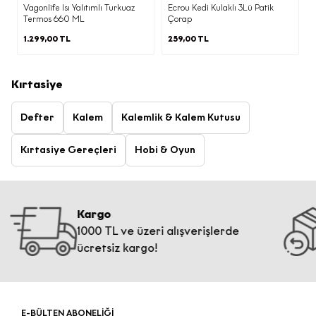
Vagonlife Isı Yalıtımlı Turkuaz
Ecrou Kedi Kulaklı 3Lü Patik
Termos 660 ML
Çorap
1.299,00 TL
259,00 TL
Kırtasiye
Defter
Kalem
Kalemlik & Kalem Kutusu
Kırtasiye Gereçleri
Hobi & Oyun
Kargo
Ko
1000 TL ve üzeri alışverişlerde
14
ücretsiz kargo!
E-BÜLTEN ABONELİĞİ