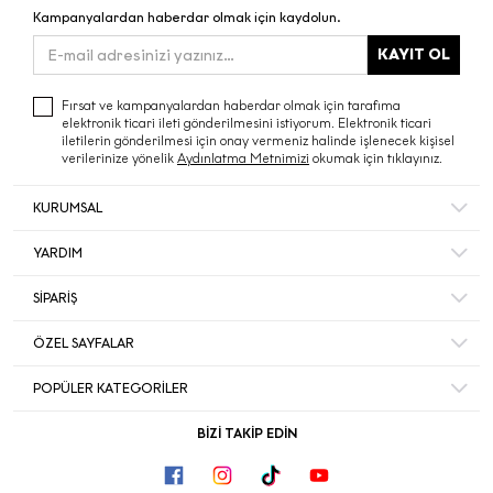
Kampanyalardan haberdar olmak için kaydolun.
KAYIT OL
Fırsat ve kampanyalardan haberdar olmak için tarafıma
elektronik ticari ileti gönderilmesini istiyorum. Elektronik ticari
iletilerin gönderilmesi için onay vermeniz halinde işlenecek kişisel
verilerinize yönelik
Aydınlatma Metnimizi
okumak için tıklayınız.
KURUMSAL
Hakkımızda
YARDIM
Bize Ulaşın
Mesafeli Satış Sözleşmesi
Mağazalar
SİPARİŞ
Sıkça Sorulan Sorular
Müşteri Memnuniyeti
Hesabım
Gizlilik ve Güvenlik
ÖZEL SAYFALAR
Ecrou’da Kariyer ve İş Başvurusu
Sipariş Takip
İade ve İptal Şartları
Duyurular
Black Friday
Favorileriniz
POPÜLER KATEGORİLER
Kişisel Veriler Politikası
Yılbaşı Hediye
Sepetiniz
Sırt Çantası
Ekinoks
BİZİ TAKİP EDİN
Akbank Kampanya Koşulları
Omuz Çantası
Okula Dönüş
Peluş Oyuncak
Kore Kozmetiği