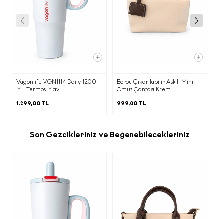
İLİŞKİN AYDINLATMA METNİ
Aşağıda yer alan
Kişisel Verilerin
İşlenmesine İlişkin
Aydınlatma Metni
’ni okuyarak kişisel
verilerinizi işleme amacımızı ve bu
kapsamda haklarınızı ayrıntılarıyla
Vagonlife VGN1114 Daily 1200
Ecrou Çıkarılabilir Askılı Mini
incelemenizi rica ediyoruz.
ML Termos Mavi
Omuz Çantası Krem
a) Veri Sorumlusu
1.299,00 TL
999,00 TL
6698 sayılı Kişisel Verilerin Korunması
Kanunu (“
KVKK
”) uyarınca, kişisel
verileriniz; veri sorumlusu olarak Ecrou
Son Gezdikleriniz ve Beğenebilecekleriniz
Mağazacılık Anonim Şirket
(“Şirket”)
tarafından aşağıda açıklanan kapsamda
işlenecektir.
b) Kişisel Verilerinizin Hangi Amaçlarla
İşleneceği
Siz değerli çevrimiçi ziyaretçilerimize
reklam ve pazarlama amaçlı iletilerin