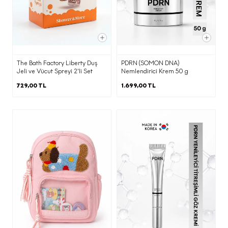
Pazarlama süreçlerinin yürütülmesi
adına iş ortağımız ajanslara,
·
Ticari elektronik ileti gönderimi için
The Bath Factory Liberty Duş
PDRN (SOMON DNA)
birlikte çalıştığımız ajans ve iş
Jeli ve Vücut Spreyi 2'li Set
Nemlendirici Krem 50 g
ortaklarına,
729,00 TL
1.699,00 TL
KVKK’nın 9. Maddesi kapsamında;
·
İnternet sitesi sunucularımızın ve e-
posta altyapısının yurtdışında olması
nedeniyle yurtdışına
Belirtilen kişisel veri işleme şartları ve
(b) kısmında belirtilen amaçlarla sınırlı
olarak aktarılacaktır.