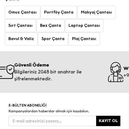
Omuz Çantası
Portföy Çanta
Makyaj Çantası
Sırt Çantası
Bez Çanta
Laptop Çantası
Bavul & Valiz
Spor Çanta
Plaj Çantası
Güvenli Ödeme
Whatsa
Bilgileriniz 2048 bit anahtar ile
+90 531 
şifrelenmektedir.
E-BÜLTEN ABONELİĞİ
Kampanyalardan haberdar olmak için kaydolun.
KAYIT OL