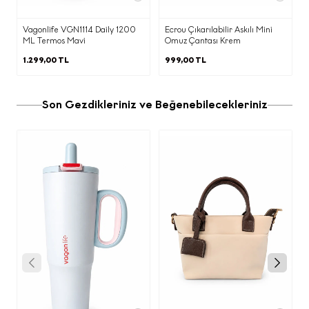
verileriniz; veri sorumlusu olarak Ecrou
Mağazacılık Anonim Şirket
(“Şirket”)
Vagonlife VGN1114 Daily 1200
Ecrou Çıkarılabilir Askılı Mini
tarafından aşağıda açıklanan kapsamda
ML Termos Mavi
Omuz Çantası Krem
işlenecektir.
1.299,00 TL
999,00 TL
b) Kişisel Verilerinizin Hangi Amaçlarla
İşleneceği
Son Gezdikleriniz ve Beğenebilecekleriniz
Siz değerli çevrimiçi ziyaretçilerimize
reklam ve pazarlama amaçlı iletilerin
gönderilmesi kapsamında e-postanızı
paylaşmanız ile elde edilen kişisel
verileriniz aşağıda belirtilen amaçlar
kapsamında işlenmektedir.
·
Ürün/hizmet pazarlama süreçlerinin
yürütülmesi, Ecrou ürünleri ve güncel
haberler hakkında tarafınıza bilgi
verilmesi, reklam / kampanya /
promosyon çalışmalarının yürütülmesi,
etkinlik davetlerimizin iletilmesi,