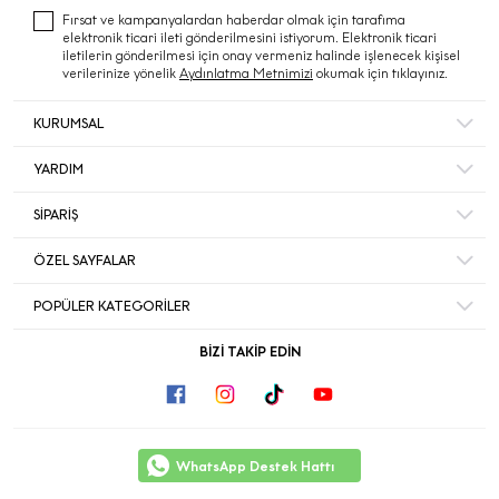
Fırsat ve kampanyalardan haberdar olmak için tarafıma
elektronik ticari ileti gönderilmesini istiyorum. Elektronik ticari
iletilerin gönderilmesi için onay vermeniz halinde işlenecek kişisel
verilerinize yönelik
Aydınlatma Metnimizi
okumak için tıklayınız.
KURUMSAL
Hakkımızda
YARDIM
Bize Ulaşın
Mesafeli Satış Sözleşmesi
Mağazalar
SİPARİŞ
Sıkça Sorulan Sorular
Müşteri Memnuniyeti
Hesabım
Gizlilik ve Güvenlik
ÖZEL SAYFALAR
Ecrou’da Kariyer ve İş Başvurusu
Sipariş Takip
İade ve İptal Şartları
Duyurular
Black Friday
Favorileriniz
POPÜLER KATEGORİLER
Kişisel Veriler Politikası
Yılbaşı Hediye
Sepetiniz
Sırt Çantası
Ekinoks
BİZİ TAKİP EDİN
Akbank Kampanya Koşulları
Omuz Çantası
Okula Dönüş
Peluş Oyuncak
Kore Kozmetiği
Yemek Çantası
Blog
Pijama Takımı
Nature Republic
WhatsApp Destek Hattı
Takı Kutusu
Dünya Kadınlar Günü
Tulum