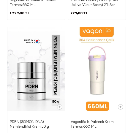
Termos 660 ML
Jeli ve Vücut Spreyi 2'li Set
posta altyapısının yurtdışında olması
nedeniyle yurtdışına
1.299,00 TL
729,00 TL
Belirtilen kişisel veri işleme şartları ve
(b) kısmında belirtilen amaçlarla sınırlı
olarak aktarılacaktır.
f) Kişisel Veri Sahibi Olarak KVKK
Kapsamındaki Haklarınızla
İlgili Bilgilendirme
Kişisel verisi işlenen kişi olarak, Kanunun
ilgili kişinin haklarını düzenleyen 11.
maddesi kapsamındaki haklarınızı (kişisel
veri işlemeyi öğrenme, işlemeyle ilgili
bilgi talep etme,işlemenin amaca
uygunluğunu öğrenme, aktarım yapılan
PDRN (SOMON DNA)
Vagonlife Isı Yalıtımlı Krem
kişileri bilme, eksik veya yanlış
Nemlendirici Krem 50 g
Termos 660 ML