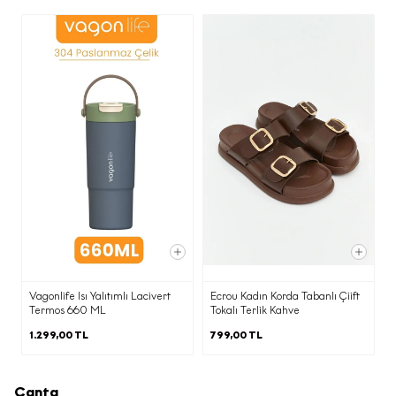
kapsamında vermiş olduğunuz onayınızı
her zaman
kvkk@ecrou.com
adresine
e-posta göndererek geri alabilirsiniz.
Kapat
Vagonlife Isı Yalıtımlı Lacivert
Ecrou Kadın Korda Tabanlı Çiift
Termos 660 ML
Tokalı Terlik Kahve
1.299,00 TL
799,00 TL
Çanta