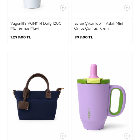
aşağıdaki kişisel veriler elde edilecektir;
indication of where stock might be available but we
Sepete Git
Ana Ekrana Ekle
seçeneğini seçin ve
can't guarantee it'll be there for long.
onaylamak için
Ekle
seçeneğine dokunun
Ø
İletişim Bilgisi:
E-Posta Adresi
Alışverişe Devam Et
Vagonlife VGN1114 Daily 1200
Ecrou Çıkarılabilir Askılı Mini
ML Termos Mavi
Omuz Çantası Krem
1.299,00 TL
999,00 TL
e) İşlenen Kişisel Verilerinizin Kimlere
ve Hangi Amaçlarla Aktarılabileceği
İşbu aydınlatma metninin (d)
maddesinde belirtilen kişisel verileriniz;
(b) maddesinde belirtilen amaçların
gerçekleştirilmesi doğrultusunda ve bu
amaçların yerine getirilmesi ile sınırlı
olarak; KVKK’nın 8. Maddesi
kapsamında yurt içinde yerleşik;
·
Yetkili kamu kurum ve kuruluşlarından
gelen taleplerin yasal düzenlemeler
ve mevzuat gereği yerine getirilmesi
amacı ile,