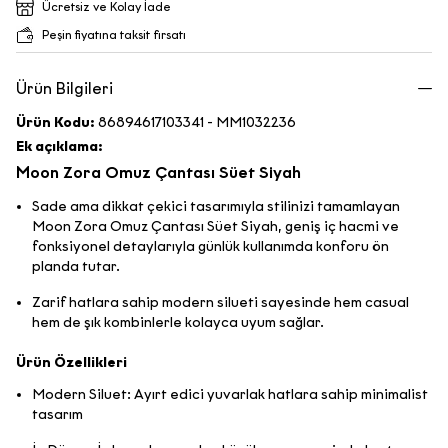
Ücretsiz ve Kolay İade
Peşin fiyatına taksit fırsatı
Ürün Bilgileri
Ürün Kodu:
86894617103341 - MM1032236
Ek açıklama:
Moon Zora Omuz Çantası Süet Siyah
Sade ama dikkat çekici tasarımıyla stilinizi tamamlayan
Moon Zora Omuz Çantası Süet Siyah, geniş iç hacmi ve
fonksiyonel detaylarıyla günlük kullanımda konforu ön
planda tutar.
Zarif hatlara sahip modern silueti sayesinde hem casual
hem de şık kombinlerle kolayca uyum sağlar.
Ürün Özellikleri
Modern Siluet: Ayırt edici yuvarlak hatlara sahip minimalist
tasarım