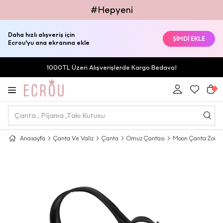
#Hepyeni
Daha hızlı alışveriş için
ŞİMDİ EKLE
Ecrou'yu ana ekranına ekle
1000TL Üzeri Alışverişlerde Kargo Bedava!
0
Anasayfa
Çanta Ve Valiz
Çanta
Omuz Çantası
Moon Çanta Zora 