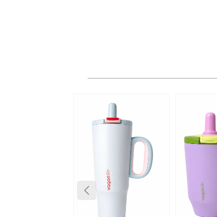
K
Aydın
k
6698 s