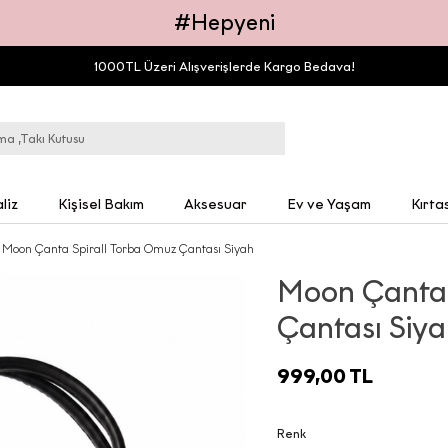
#Hepyeni
1000TL Üzeri Alışverişlerde Kargo Bedava!
liz
Kişisel Bakım
Aksesuar
Ev ve Yaşam
Kırta
Moon Çanta Spirall Torba Omuz Çantası Siyah
Moon Çanta 
Çantası Siy
999,00 TL
Renk