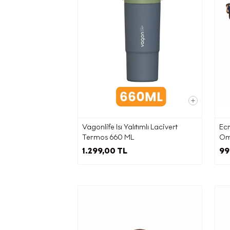
Kişisel 
maddesi
ilgil
ya
isteme
kişil
talep 
Cadd
Vagonlife Isı Yalıtımlı Lacivert
Ecr
Termos 660 ML
Omu
ilete
1.299,00 TL
99
adr
Elektron
zama