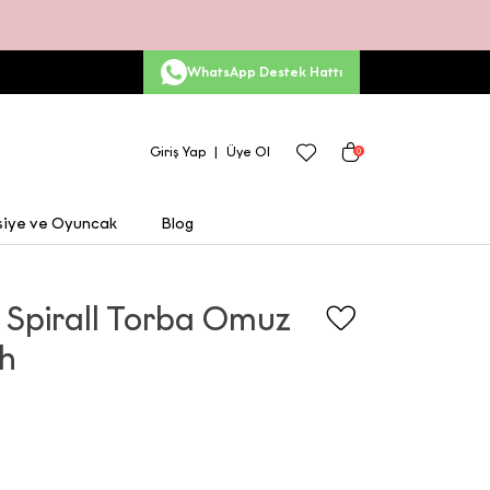
WhatsApp Destek Hattı
Giriş Yap
Üye Ol
0
siye ve Oyuncak
Blog
Spirall Torba Omuz
ah