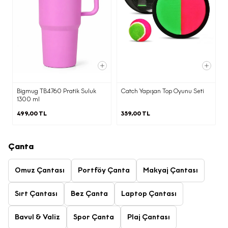
Kapat
Bigmug TB4760 Pratik Suluk
Catch Yapışan Top Oyunu Seti
1300 ml
499,00 TL
359,00 TL
Çanta
Omuz Çantası
Portföy Çanta
Makyaj Çantası
Sırt Çantası
Bez Çanta
Laptop Çantası
Bavul & Valiz
Spor Çanta
Plaj Çantası