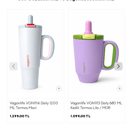
işlenecektir.
b) Kişisel Verilerinizin Hangi Amaçlarla
İşleneceği
Siz değerli çevrimiçi ziyaretçilerimize
reklam ve pazarlama amaçlı iletilerin
gönderilmesi kapsamında e-postanızı
paylaşmanız ile elde edilen kişisel
verileriniz aşağıda belirtilen amaçlar
kapsamında işlenmektedir.
·
Ürün/hizmet pazarlama süreçlerinin
yürütülmesi, Ecrou ürünleri ve güncel
haberler hakkında tarafınıza bilgi
verilmesi, reklam / kampanya /
promosyon çalışmalarının yürütülmesi,
Vagonlife VGN1114 Daily 1200
Vagonlife VGN1113 Daily 680 ML
etkinlik davetlerimizin iletilmesi,
ML Termos Mavi
Kedili Termos Lila / MOR
·
1.299,00 TL
1.099,00 TL
Tarafınıza ticari elektronik ileti
gönderilmesi