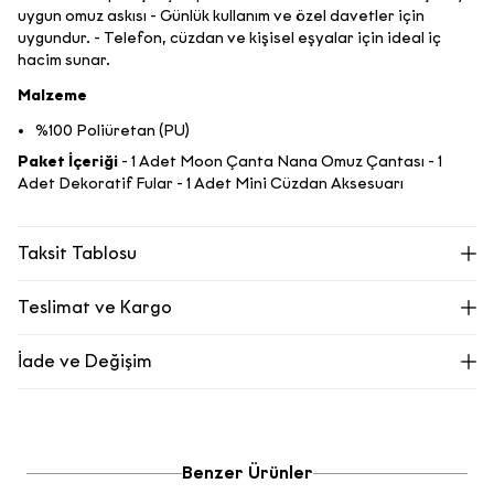
uygun omuz askısı - Günlük kullanım ve özel davetler için
uygundur. - Telefon, cüzdan ve kişisel eşyalar için ideal iç
hacim sunar.
Malzeme
%100 Poliüretan (PU)
Paket İçeriği
- 1 Adet Moon Çanta Nana Omuz Çantası - 1
Adet Dekoratif Fular - 1 Adet Mini Cüzdan Aksesuarı
Taksit Tablosu
Teslimat ve Kargo
Ecrou.com’dan oluşturduğunuz siparişiniz adresinize kargo ile
İade ve Değişim
teslim edilir.
1000 TL üzeri alışverişlerinizde kargonuz ücretsizdir. 1000 TL
Siparişinizdeki kullanılmamış ürünleri orijinal paketleri ile 14 gün içinde
altı siparişlerde sabit 99,99 TL kargo bedeli alınmaktadır.
size en yakın mağazalarımızdan iade edebilir, mağazalarımızda
değişim yapabilir ya da aşağıdaki adımları izleyerek sitemiz üzerinden
Kapıda ödeme seçeneği bulunmamaktadır.
iade edebilirsiniz.
Tahmini teslimat süremiz, siparişiniz kargo firmasına teslim
Ecrou online mağazamızdan değişim seçeneğimiz bulunmamaktadır.
Benzer Ürünler
Değişim/İade yapacağınız ürününüzün etiketlerinin, logolarının zarar
edildikten sonra bulunduğunuz yere bağlı olarak 1-5 iş günü