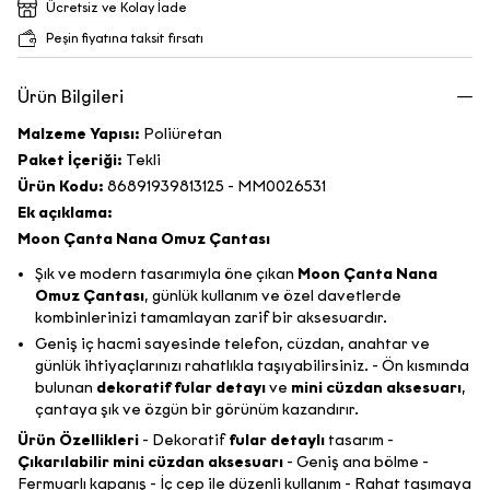
Ücretsiz ve Kolay İade
Peşin fiyatına taksit fırsatı
Ürün Bilgileri
Malzeme Yapısı:
Poliüretan
Paket İçeriği:
Tekli
Ürün Kodu:
86891939813125 - MM0026531
Ek açıklama:
Moon Çanta Nana Omuz Çantası
Şık ve modern tasarımıyla öne çıkan
Moon Çanta Nana
Omuz Çantası
, günlük kullanım ve özel davetlerde
kombinlerinizi tamamlayan zarif bir aksesuardır.
Geniş iç hacmi sayesinde telefon, cüzdan, anahtar ve
günlük ihtiyaçlarınızı rahatlıkla taşıyabilirsiniz. - Ön kısmında
bulunan
dekoratif fular detayı
ve
mini cüzdan aksesuarı
,
çantaya şık ve özgün bir görünüm kazandırır.
Ürün Özellikleri
- Dekoratif
fular detaylı
tasarım -
Çıkarılabilir mini cüzdan aksesuarı
- Geniş ana bölme -
Fermuarlı kapanış - İç cep ile düzenli kullanım - Rahat taşımaya