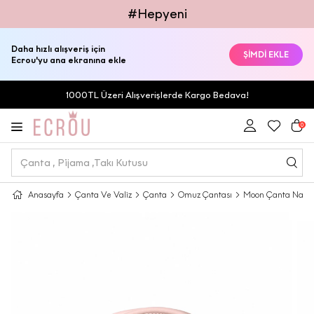
#Hepyeni
Daha hızlı alışveriş için
ŞİMDİ EKLE
Ecrou'yu ana ekranına ekle
1000TL Üzeri Alışverişlerde Kargo Bedava!
0
Anasayfa
Çanta Ve Valiz
Çanta
Omuz Çantası
Moon Çanta Nana