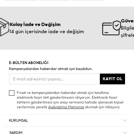
Güvenli Ö
olay İade ve Değişim
Bilgileriniz
4 gün içerisinde iade ve değişim
şifrelenmek
E-BÜLTEN ABONELİĞİ
Kampanyalardan haberdar olmak için kaydolun.
KAYIT OL
Fırsat ve kampanyalardan haberdar olmak için tarafıma
elektronik ticari ileti gönderilmesini istiyorum. Elektronik ticari
iletilerin gönderilmesi için onay vermeniz halinde işlenecek kişisel
verilerinize yönelik
Aydınlatma Metnimizi
okumak için tıklayınız.
KURUMSAL
Hakkımızda
YARDIM