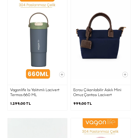
onay ve ret kayıtlarının
yönetilmesine imkan tanıyan İleti
Yönetim Sistemi ile,
·
Pazarlama süreçlerinin yürütülmesi
adına iş ortağımız ajanslara,
·
Ticari elektronik ileti gönderimi için
birlikte çalıştığımız ajans ve iş
ortaklarına,
KVKK’nın 9. Maddesi kapsamında;
Vagonlife Isı Yalıtımlı Lacivert
Ecrou Çıkarılabilir Askılı Mini
Termos 660 ML
Omuz Çantası Lacivert
1.299,00 TL
999,00 TL
·
İnternet sitesi sunucularımızın ve e-
posta altyapısının yurtdışında olması
nedeniyle yurtdışına