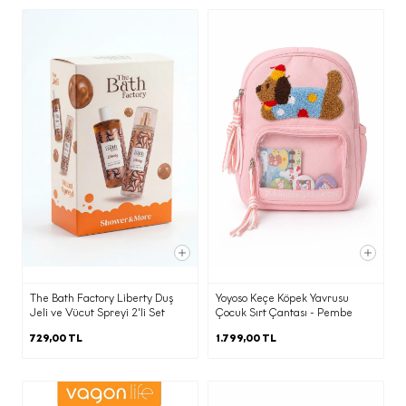
e) İşlenen Kişisel Verilerinizin Kimlere
ve Hangi Amaçlarla Aktarılabileceği
İşbu aydınlatma metninin (d)
maddesinde belirtilen kişisel verileriniz;
(b) maddesinde belirtilen amaçların
gerçekleştirilmesi doğrultusunda ve bu
amaçların yerine getirilmesi ile sınırlı
olarak; KVKK’nın 8. Maddesi
kapsamında yurt içinde yerleşik;
·
Yetkili kamu kurum ve kuruluşlarından
gelen taleplerin yasal düzenlemeler
The Bath Factory Liberty Duş
Yoyoso Keçe Köpek Yavrusu
ve mevzuat gereği yerine getirilmesi
Jeli ve Vücut Spreyi 2'li Set
Çocuk Sırt Çantası - Pembe
amacı ile,
729,00 TL
1.799,00 TL
·
Elektronik ticari ileti gönderimi adına