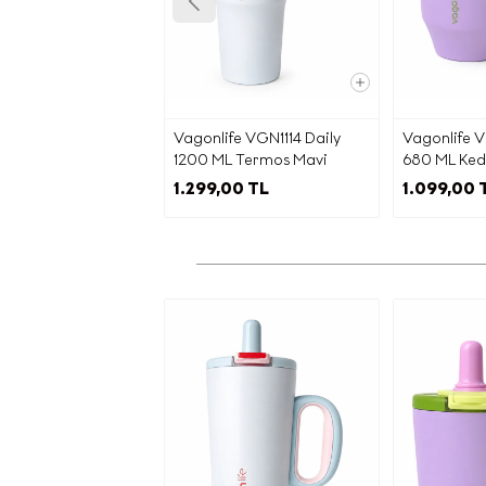
ver
(“
Siz değe
gönder
Vagonlife VGN1114 Daily
Vagonlife V
ve
1200 ML Termos Mavi
680 ML Kedi
MOR
1.299,00 TL
1.099,00 
Ürün/hi
ha
promos
Sepete Ekl
c) K
Ta
kapsamın
Fi
belir
Say