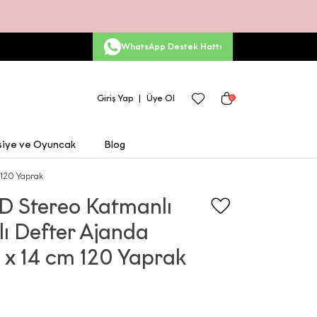
WhatsApp Destek Hattı
Giriş Yap
Üye Ol
0
siye ve Oyuncak
Blog
 120 Yaprak
3D Stereo Katmanlı
ı Defter Ajanda
 x 14 cm 120 Yaprak