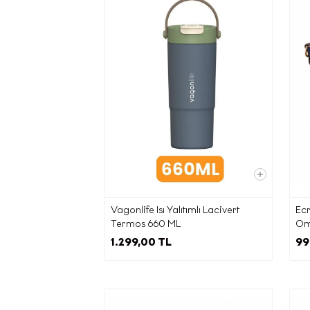
Kişisel 
maddesi
ilgil
ya
isteme
kişil
talep 
Cadd
ilete
Vagonlife Isı Yalıtımlı Lacivert
Ecr
adr
Termos 660 ML
Omu
1.299,00 TL
99
Elektron
zama