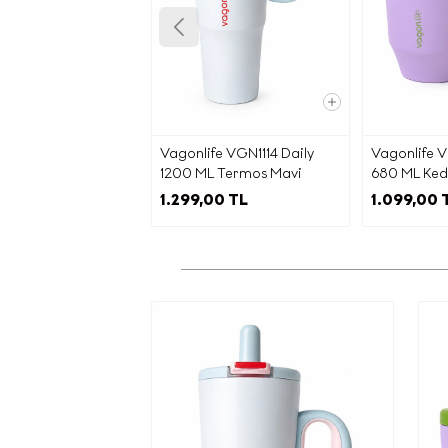
Doğrulama
Rek
paylaşm
Stoc
be a
Vagonlife VGN1114 Daily
Vagonlife V
1200 ML Termos Mavi
680 ML Kedi
MOR
1.299,00 TL
1.099,00 
İşbu a
maddes
ama
Yetkili
E