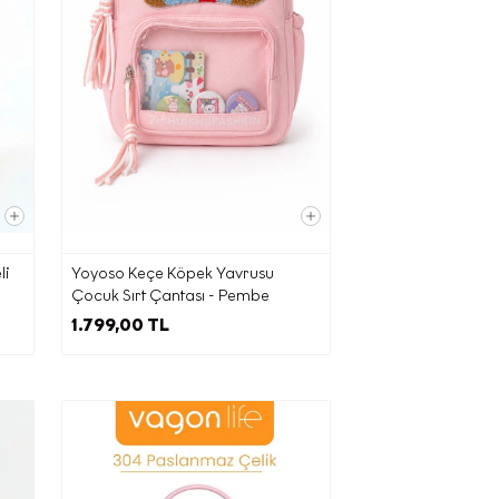
ra,
e iş
li
Yoyoso Keçe Köpek Yavrusu
Çocuk Sırt Çantası - Pembe
 olması
1.799,00 TL
açlarla
la