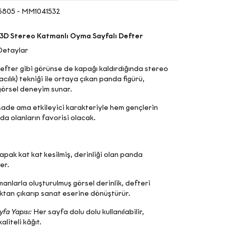
805 - MM1041532
 3D Stereo Katmanlı Oyma Sayfalı Defter
 Detaylar
 defter gibi görünse de kapağı kaldırdığında stereo
ılık) tekniği ile ortaya çıkan panda figürü,
görsel deneyim sunar.
sade ama etkileyici karakteriyle hem gençlerin
a olanların favorisi olacak.
apak kat kat kesilmiş, derinliği olan panda
er.
manlarla oluşturulmuş görsel derinlik, defteri
ktan çıkarıp sanat eserine dönüştürür.
yfa Yapısı:
Her sayfa dolu dolu kullanılabilir,
liteli kâğıt.