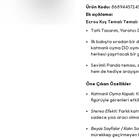
Ürün Kodu:
86894457245
Ek açıklama:
Ecrou Kuş Temalı Temalı
Tatlı Tasarım, Yaratıcı
İlk bakışta sıradan bir
katmanlı oyma (3D oymac
herkesi şaşırtacak bir 
Sevimli Panda teması, 
hem de hediye arayışınd
Öne Çıkan Özellikler
Katmanlı Oyma Kapak:
K
figürüyle görenleri etkil
Stereo Efekti:
Farklı kat
sadece yazı aracı olma
Beyaz Sayfalar / Kalın Sa
mürekkep geçirmeyen ka