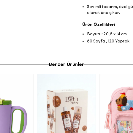
Sevimli tasarım, özel g
olarak öne çıkar.
Ürün Özellikleri
Boyutu: 20,8 x 14 cm
60 Sayfa , 120 Yaprak
Benzer Ürünler
E-Bülten Sözleşmesi
İŞİSEL VERİLERİN İŞLENMESİNE İLİŞKİN AYDINLATMA MET
Aşağıda yer alan
Kişisel Verilerin İşlenmesine İlişkin
latma Metni
’ni okuyarak kişisel verilerinizi işleme amacımız
apsamda haklarınızı ayrıntılarıyla incelemenizi rica ediyoru
a) Veri Sorumlusu
ayılı Kişisel Verilerin Korunması Kanunu (“
KVKK
”) uyarınca, 