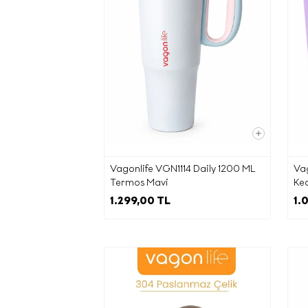
Pa
Tic
Vagonlife VGN1114 Daily 1200 ML
Vag
Termos Mavi
Ked
İntern
1.299,00 TL
1.
Belirt
f