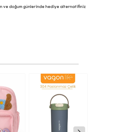
ün ve doğum günlerinde hediye alternatifiniz
Nİ
ı ve bu
z.
kişisel