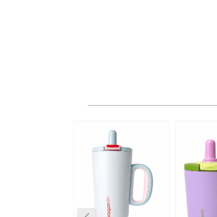
K
Aydın
k
6698 s