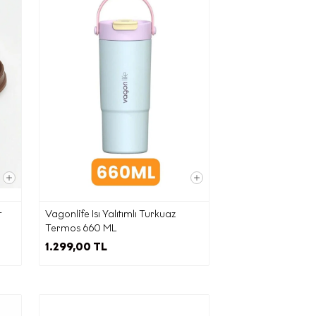
leyen 11.
şlemeyle
ktarım
ini
 üçüncü
mesini
ebliğ’e
 Kapı
 posta
t
Vagonlife Isı Yalıtımlı Turkuaz
uyla
Termos 660 ML
1.299,00 TL
ınızı her
rsiniz.