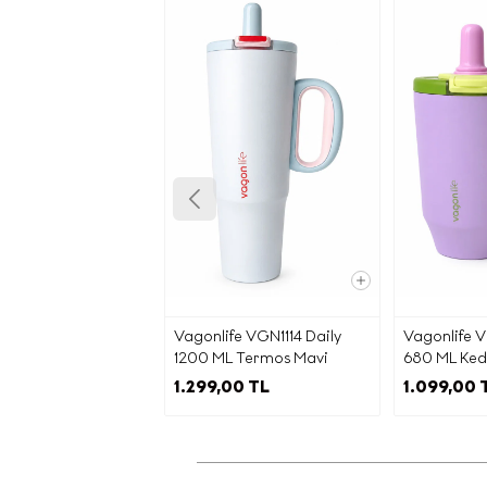
ver
(“
Siz değe
gönder
ve
Ürün/hi
ha
promos
Vagonlife VGN1114 Daily
Vagonlife V
c) K
1200 ML Termos Mavi
680 ML Kedi
MOR
Ta
1.299,00 TL
1.099,00 
kapsamın
belir
Fi