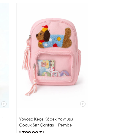
ama kodunu
nizi
ecektir;
ght
iz; (b)
a ve bu
desi
nlemeler
li
Yoyoso Keçe Köpek Yavrusu
Çocuk Sırt Çantası - Pembe
ın
1.799,00 TL