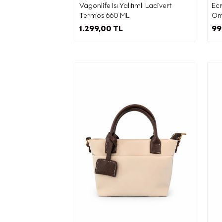
Vagonlife Isı Yalıtımlı Lacivert
Ecr
Termos 660 ML
Omu
Kişisel 
1.299,00 TL
99
maddesi
ilgil
ya
isteme
kişil
talep 
Cadd
ilete
adr
Elektron
zama