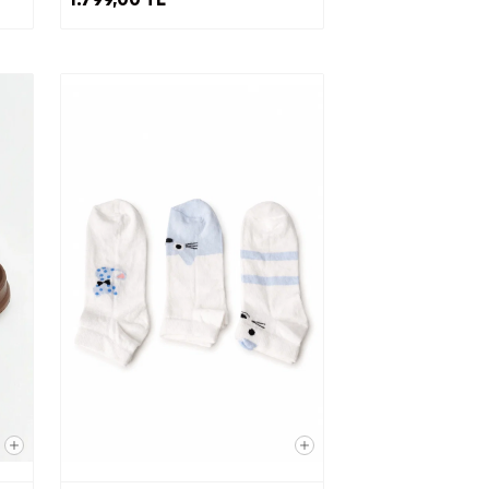
ra,
e iş
 olması
açlarla
la