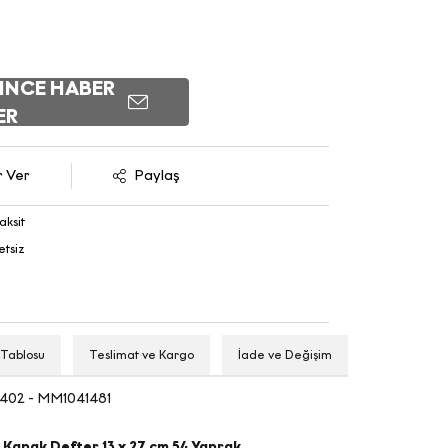
INCE HABER
ER
r Ver
Paylaş
aksit
etsiz
 Tablosu
Teslimat ve Kargo
İade ve Değişim
402 - MM1041481
 Kapak Defter 13 x 27 cm 54 Yaprak