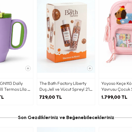
E-Bülten Sözleşmesi
GN1113 Daily
The Bath Factory Liberty
Yoyoso Keçe K
İŞİSEL VERİLERİN İŞLENMESİNE İLİŞKİN AYDINLATMA MET
li Termos Lila /
Duş Jeli ve Vücut Spreyi 2'li
Yavrusu Çocuk S
Set
- Pembe
TL
729,00 TL
1.799,00 TL
Aşağıda yer alan
Kişisel Verilerin İşlenmesine İlişkin
latma Metni
’ni okuyarak kişisel verilerinizi işleme amacımız
apsamda haklarınızı ayrıntılarıyla incelemenizi rica ediyoru
Son Gezdikleriniz ve Beğenebilecekleriniz
a) Veri Sorumlusu
ayılı Kişisel Verilerin Korunması Kanunu (“
KVKK
”) uyarınca, 