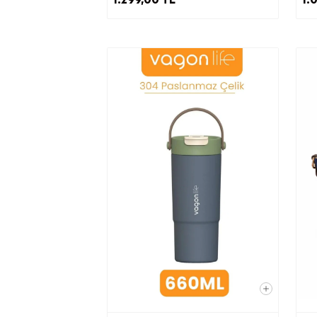
Pa
Tic
İntern
Belirt
f