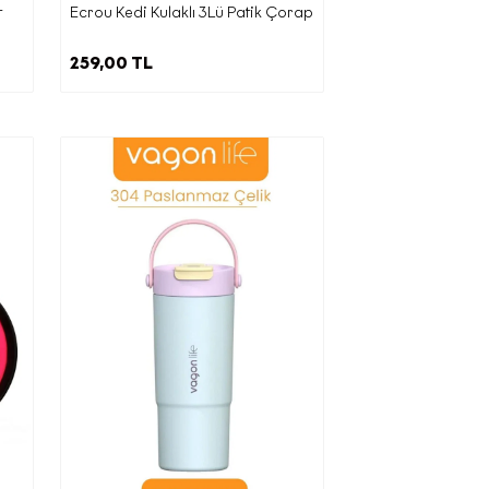
t
Ecrou Kedi Kulaklı 3Lü Patik Çorap
leyen 11.
259,00 TL
şlemeyle
ktarım
ini
 üçüncü
mesini
ebliğ’e
 Kapı
 posta
uyla
ınızı her
rsiniz.