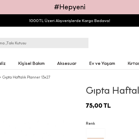
#Hepyeni
1000TL Üzeri Alışverişlerde Kargo Bedava!
liz
Kişisel Bakım
Aksesuar
Ev ve Yaşam
Kırta
Gıpta Haftalık Planner 13x27
Gıpta Haftal
75,00 TL
Renk