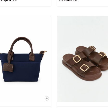
yönetilmesine imkan tanıyan İleti Yönetim Sistemi ile,
·
zarlama süreçlerinin yürütülmesi adına iş ortağımız ajansla
·
ari elektronik ileti gönderimi için birlikte çalıştığımız ajans v
ortaklarına,
KVKK’nın 9. Maddesi kapsamında;
·
et sitesi sunucularımızın ve e-posta altyapısının yurtdışında
nedeniyle yurtdışına
ilen kişisel veri işleme şartları ve (b) kısmında belirtilen am
sınırlı olarak aktarılacaktır.
) Kişisel Veri Sahibi Olarak KVKK Kapsamındaki Haklarınız
İlgili Bilgilendirme