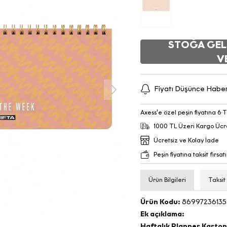
STOĞA GEL
V
Fiyatı Düşünce Habe
Axess'e özel peşin fiyatına 6 T
1000 TL Üzeri Kargo Ücr
Ücretsiz ve Kolay İade
Peşin fiyatına taksit fırsatı
Ürün Bilgileri
Taksit
Ürün Kodu:
86997236135
Ek açıklama:
Haftalık Planner Karton