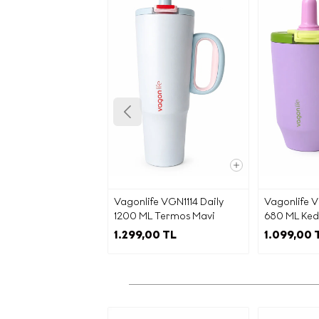
Vagonlife VGN1114 Daily
Vagonlife V
K
1200 ML Termos Mavi
680 ML Kedi
MOR
1.299,00 TL
1.099,00 
Aydın
k
6698 s