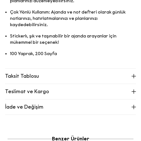
planlarınızı düzenleyebilirsiniz.
Çok Yönlü Kullanım: Ajanda ve not defteri olarak günlük
notlarınızı, hatırlatmalarınızı ve planlarınızı
kaydedebilirsiniz.
Stickerlı, şık ve taşınabilir bir ajanda arayanlar için
mükemmel bir seçenek!
100 Yaprak, 200 Sayfa
Taksit Tablosu
Teslimat ve Kargo
Ecrou.com’dan oluşturduğunuz siparişiniz adresinize kargo ile
İade ve Değişim
teslim edilir.
1000 TL üzeri alışverişlerinizde kargonuz ücretsizdir. 1000 TL
Siparişinizdeki kullanılmamış ürünleri orijinal paketleri ile 14 gün içinde
altı siparişlerde sabit 99,99 TL kargo bedeli alınmaktadır.
size en yakın mağazalarımızdan iade edebilir, mağazalarımızda
değişim yapabilir ya da aşağıdaki adımları izleyerek sitemiz üzerinden
Kapıda ödeme seçeneği bulunmamaktadır.
iade edebilirsiniz.
Tahmini teslimat süremiz, siparişiniz kargo firmasına teslim
Ecrou online mağazamızdan değişim seçeneğimiz bulunmamaktadır.
Benzer Ürünler