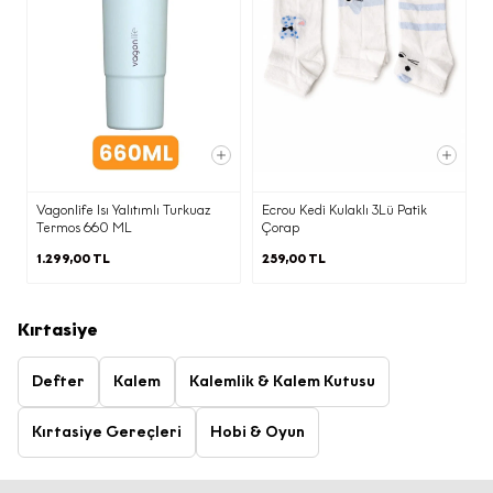
Kapat
Vagonlife Isı Yalıtımlı Turkuaz
Ecrou Kedi Kulaklı 3Lü Patik
Termos 660 ML
Çorap
1.299,00 TL
259,00 TL
Kırtasiye
Defter
Kalem
Kalemlik & Kalem Kutusu
Kırtasiye Gereçleri
Hobi & Oyun