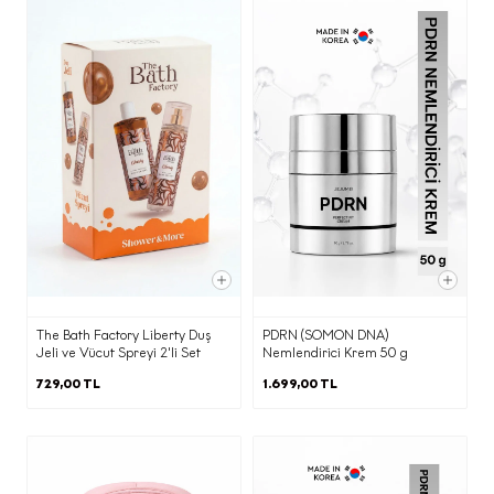
yönetilmesine imkan tanıyan İleti
Yönetim Sistemi ile,
·
Pazarlama süreçlerinin yürütülmesi
adına iş ortağımız ajanslara,
·
Ticari elektronik ileti gönderimi için
birlikte çalıştığımız ajans ve iş
ortaklarına,
KVKK’nın 9. Maddesi kapsamında;
The Bath Factory Liberty Duş
PDRN (SOMON DNA)
Jeli ve Vücut Spreyi 2'li Set
Nemlendirici Krem 50 g
·
İnternet sitesi sunucularımızın ve e-
729,00 TL
1.699,00 TL
posta altyapısının yurtdışında olması
nedeniyle yurtdışına
Belirtilen kişisel veri işleme şartları ve