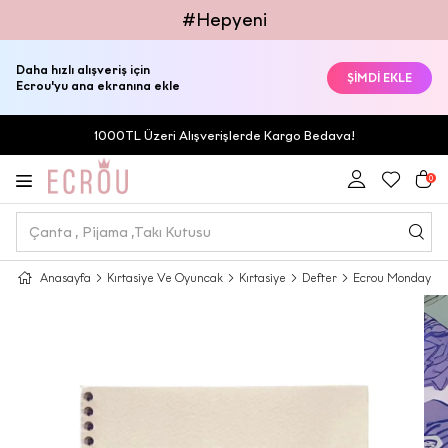
#Hepyeni
Daha hızlı alışveriş için
ŞİMDİ EKLE
Ecrou'yu ana ekranına ekle
1000TL Üzeri Alışverişlerde Kargo Bedava!
0
Anasayfa
Kırtasiye Ve Oyuncak
Kırtasiye
Defter
Ecrou Monday Mo