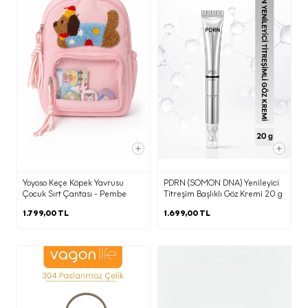
(b) kısmında belirtilen amaçlarla sınırlı
olarak aktarılacaktır.
f) Kişisel Veri Sahibi Olarak KVKK
Kapsamındaki Haklarınızla
İlgili Bilgilendirme
Kişisel verisi işlenen kişi olarak, Kanunun
ilgili kişinin haklarını düzenleyen 11.
maddesi kapsamındaki haklarınızı (kişisel
veri işlemeyi öğrenme, işlemeyle ilgili
Yoyoso Keçe Köpek Yavrusu
PDRN (SOMON DNA) Yenileyici
bilgi talep etme,işlemenin amaca
Çocuk Sırt Çantası - Pembe
Titreşim Başlıklı Göz Kremi 20 g
uygunluğunu öğrenme, aktarım yapılan
1.799,00 TL
1.699,00 TL
kişileri bilme, eksik veya yanlış
işlemelerin düzeltilmesini
isteme, silme veya yok edilmesini
isteme, otomatik tüm işlemlerin üçüncü
kişilere bildirilmesini isteme, analize