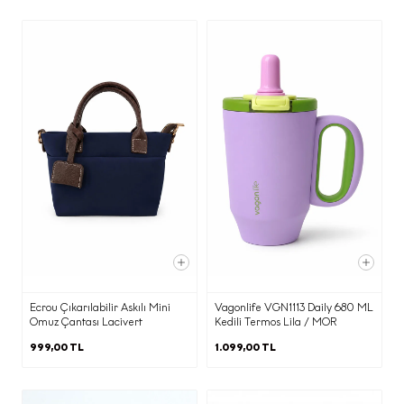
e) İşlenen Kişisel Verilerinizin Kimlere
ve Hangi Amaçlarla Aktarılabileceği
İşbu aydınlatma metninin (d)
maddesinde belirtilen kişisel verileriniz;
(b) maddesinde belirtilen amaçların
gerçekleştirilmesi doğrultusunda ve bu
amaçların yerine getirilmesi ile sınırlı
olarak; KVKK’nın 8. Maddesi
kapsamında yurt içinde yerleşik;
·
Yetkili kamu kurum ve kuruluşlarından
gelen taleplerin yasal düzenlemeler
ve mevzuat gereği yerine getirilmesi
amacı ile,
Ecrou Çıkarılabilir Askılı Mini
Vagonlife VGN1113 Daily 680 ML
Omuz Çantası Lacivert
Kedili Termos Lila / MOR
·
999,00 TL
1.099,00 TL
Elektronik ticari ileti gönderimi adına
onay ve ret kayıtlarının