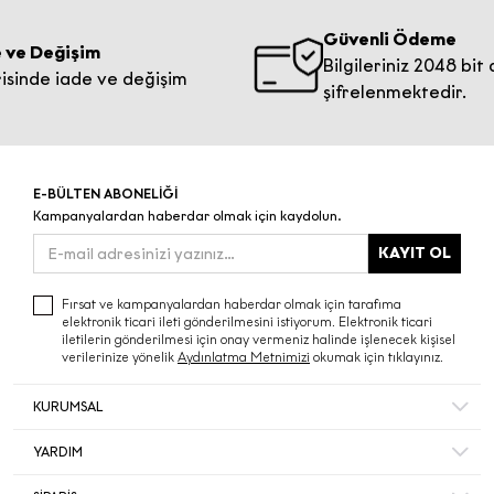
Güvenli Ödeme
eğişim
Bilgileriniz 2048 bit anaht
e iade ve değişim
şifrelenmektedir.
E-BÜLTEN ABONELİĞİ
Kampanyalardan haberdar olmak için kaydolun.
KAYIT OL
Fırsat ve kampanyalardan haberdar olmak için tarafıma
elektronik ticari ileti gönderilmesini istiyorum. Elektronik ticari
iletilerin gönderilmesi için onay vermeniz halinde işlenecek kişisel
verilerinize yönelik
Aydınlatma Metnimizi
okumak için tıklayınız.
KURUMSAL
Hakkımızda
YARDIM
Bize Ulaşın
Mesafeli Satış Sözleşmesi
Mağazalar