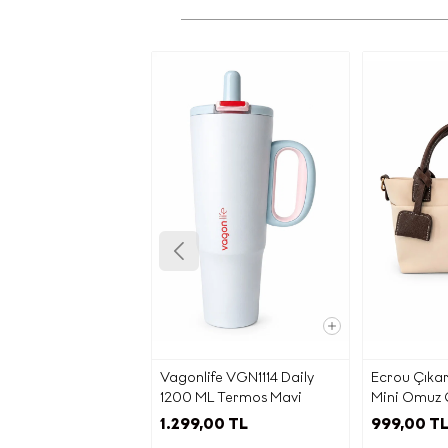
ver
(“
Siz değe
gönder
ve
Ürün/hi
ha
promos
S
c) K
Ta
kapsamın
Vagonlife VGN1114 Daily
Ecrou Çıkarıl
Fi
1200 ML Termos Mavi
Mini Omuz 
belir
1.299,00 TL
999,00 T
Bey