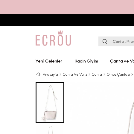
Yeni Gelenler
Kadın Giyim
Çanta ve Va
Anasayfa
Çanta Ve Valiz
Çanta
Omuz Çantası