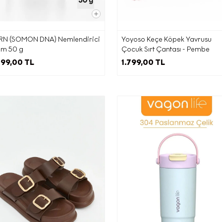
verisi işlenen kişi olarak, Kanunun ilgili kişinin haklarını düzen
 kapsamındaki haklarınızı (kişisel veri işlemeyi öğrenme, i
RN (SOMON DNA) Nemlendirici
Yoyoso Keçe Köpek Yavrusu
i bilgi talep etme,işlemenin amaca uygunluğunu öğrenme, a
em 50 g
Çocuk Sırt Çantası - Pembe
pılan kişileri bilme, eksik veya yanlış işlemelerin düzeltilmes
699,00 TL
1.799,00 TL
, silme veya yok edilmesini isteme, otomatik tüm işlemlerin
ere bildirilmesini isteme, analize itiraz etme, zararın gideril
etme) Veri Sorumlusuna Başvuru Usul ve Esasları Hakkında T
göre kullanmak için Şirket’in Mahalle/Semt:KUŞTEPE MAH.
e/Sokak:MECİDİYEKÖY YOLU CAD. TRUMP TOWER No:12 İç
No:214 adresine yazılı olarak
bilirsiniz veya daha önce tarafımıza bildirdiğiniz elektronik
esi üzerinden
kvkk@ecrou.com
e-posta adresine e-mail yol
iletebilirsiniz.
ik ticari ileti gönderimi kapsamında vermiş olduğunuz onay
n
kvkk@ecrou.com
adresine e-posta göndererek geri alabili