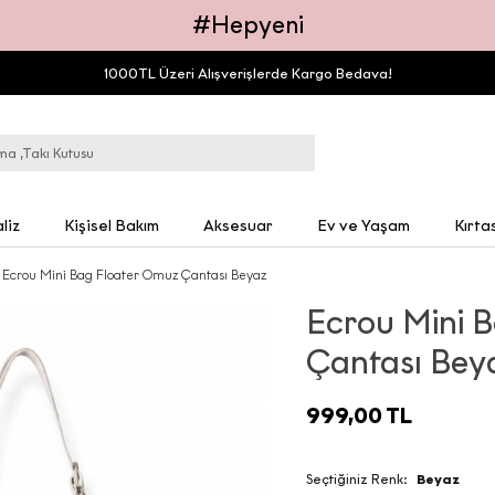
#Hepyeni
1000TL Üzeri Alışverişlerde Kargo Bedava!
liz
Kişisel Bakım
Aksesuar
Ev ve Yaşam
Kırta
Ecrou Mini Bag Floater Omuz Çantası Beyaz
Ecrou Mini 
Çantası Bey
999,00 TL
Seçtiğiniz Renk:
Beyaz