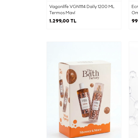
Vagonlife VGN1114 Daily 1200 ML
Ecr
Termos Mavi
Om
1.299,00 TL
99
Pa
Tic
İntern
Belirt
f