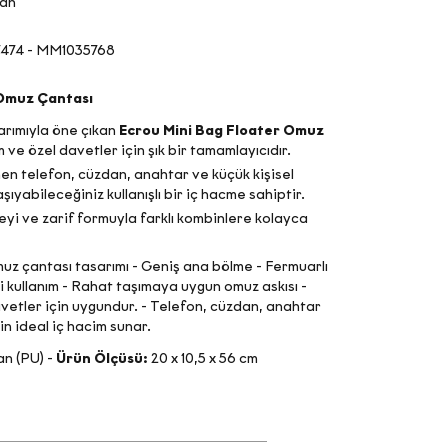
tan
474 - MM1035768
 Omuz Çantası
rımıyla öne çıkan
Ecrou Mini Bag Floater Omuz
ım ve özel davetler için şık bir tamamlayıcıdır.
n telefon, cüzdan, anahtar ve küçük kişisel
aşıyabileceğiniz kullanışlı bir iç hacme sahiptir.
yi ve zarif formuyla farklı kombinlere kolayca
muz çantası tasarımı - Geniş ana bölme - Fermuarlı
li kullanım - Rahat taşımaya uygun omuz askısı -
avetler için uygundur. - Telefon, cüzdan, anahtar
in ideal iç hacim sunar.
an (PU) -
Ürün Ölçüsü:
20 x 10,5 x 56 cm