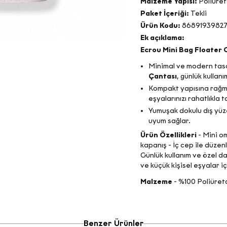
Malzeme Yapısı:
Poliüre
Paket İçeriği:
Tekli
Ürün Kodu:
86891939827
Ek açıklama:
Ecrou Mini Bag Floater
Minimal ve modern tasa
Çantası
, günlük kullan
Kompakt yapısına rağme
eşyalarınızı rahatlıkla t
Yumuşak dokulu dış yüze
uyum sağlar.
Ürün Özellikleri
- Mini o
kapanış - İç cep ile düzen
Günlük kullanım ve özel d
ve küçük kişisel eşyalar iç
Malzeme
- %100 Poliüret
Benzer Ürünler