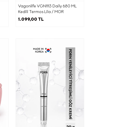
Vagonlife VGN1113 Daily 680 ML
Kedili Termos Lila / MOR
1.099,00 TL
ra,
e iş
 olması
açlarla
la