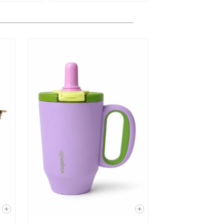
ama kodunu
nizi
ecektir;
ght
iz; (b)
a ve bu
desi
nlemeler
ın