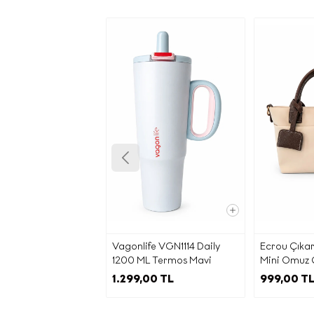
K
Vagonlife VGN1114 Daily
Ecrou Çıkarıl
Aydın
1200 ML Termos Mavi
Mini Omuz 
k
1.299,00 TL
999,00 T
6698 s