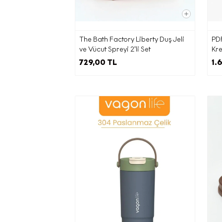
Kişisel 
maddesi
The Bath Factory Liberty Duş Jeli
PD
ilgil
ve Vücut Spreyi 2'li Set
Kr
ya
729,00 TL
1.
isteme
kişil
talep 
Cadd
ilete
adr
Elektron
zama