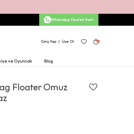
WhatsApp Destek Hattı
Giriş Yap
Üye Ol
0
siye ve Oyuncak
Blog
Bag Floater Omuz
az