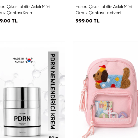
yönetilmesine imkan tanıyan İleti Yönetim Sistemi ile,
ou Çıkarılabilir Askılı Mini
Ecrou Çıkarılabilir Askılı Mini
uz Çantası Krem
Omuz Çantası Lacivert
·
9,00 TL
999,00 TL
zarlama süreçlerinin yürütülmesi adına iş ortağımız ajansla
·
ari elektronik ileti gönderimi için birlikte çalıştığımız ajans v
ortaklarına,
KVKK’nın 9. Maddesi kapsamında;
·
et sitesi sunucularımızın ve e-posta altyapısının yurtdışında
nedeniyle yurtdışına
ilen kişisel veri işleme şartları ve (b) kısmında belirtilen am
sınırlı olarak aktarılacaktır.
) Kişisel Veri Sahibi Olarak KVKK Kapsamındaki Haklarınız
İlgili Bilgilendirme