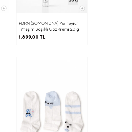
leyen 11.
şlemeyle
PDRN (SOMON DNA) Yenileyici
ktarım
Titreşim Başlıklı Göz Kremi 20 g
ini
1.699,00 TL
 üçüncü
mesini
ebliğ’e
 Kapı
 posta
uyla
ınızı her
rsiniz.