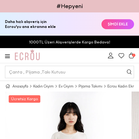
#Hepyeni
Daha hızlı alışveriş için
ŞİMDİ EKLE
Ecrou'yu ana ekranına ekle
1000TL Üzeri Alışverişlerde Kargo Bedava!
0
Anasayfa
Kadın Giyim
Ev Giyim
Pijama Takımı
Ecrou Kadın Ekru Dü
Ücretsiz Kargo