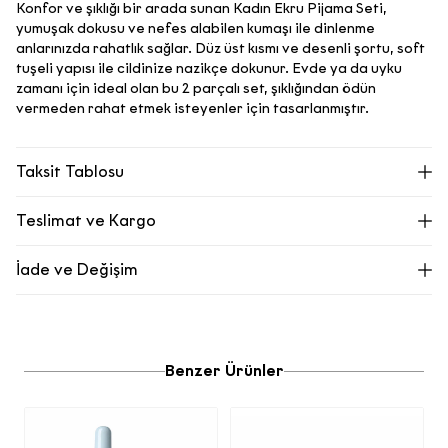
Konfor ve şıklığı bir arada sunan Kadın Ekru Pijama Seti,
yumuşak dokusu ve nefes alabilen kumaşı ile dinlenme
anlarınızda rahatlık sağlar. Düz üst kısmı ve desenli şortu, soft
tuşeli yapısı ile cildinize nazikçe dokunur. Evde ya da uyku
zamanı için ideal olan bu 2 parçalı set, şıklığından ödün
vermeden rahat etmek isteyenler için tasarlanmıştır.
Taksit Tablosu
Teslimat ve Kargo
Ecrou.com’dan oluşturduğunuz siparişiniz adresinize kargo ile
İade ve Değişim
teslim edilir.
1000 TL üzeri alışverişlerinizde kargonuz ücretsizdir. 1000 TL
Siparişinizdeki kullanılmamış ürünleri orijinal paketleri ile 14 gün içinde
altı siparişlerde sabit 99,99 TL kargo bedeli alınmaktadır.
size en yakın mağazalarımızdan iade edebilir, mağazalarımızda
değişim yapabilir ya da aşağıdaki adımları izleyerek sitemiz üzerinden
Kapıda ödeme seçeneği bulunmamaktadır.
iade edebilirsiniz.
Tahmini teslimat süremiz, siparişiniz kargo firmasına teslim
Ecrou online mağazamızdan değişim seçeneğimiz bulunmamaktadır.
Benzer Ürünler
Değişim/İade yapacağınız ürününüzün etiketlerinin, logolarının zarar
edildikten sonra bulunduğunuz yere bağlı olarak 1-5 iş günü
görmemiş ve tekrar satılabilirlik özelliğini kaybetmemiş olması
içerisinde adrese teslim edilir. Bu süre kargo firmasının
gerekmektedir. Ürüne ait aksesuarlar varsa (kemer, toka gibi) bunların
yoğunluğuna bağlı olarak değişiklik gösterebilir.
E-Bülten Sözleşmesi
da ürün ile birlikte iade edilmesi gerekmektedir.