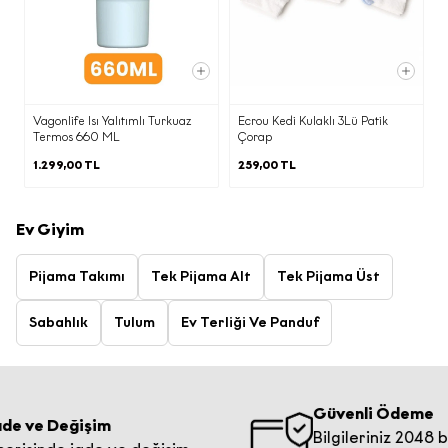
Vagonlife Isı Yalıtımlı Turkuaz
Ecrou Kedi Kulaklı 3Lü Patik
Termos 660 ML
Çorap
1.299,00 TL
259,00 TL
Ev Giyim
Pijama Takımı
Tek Pijama Alt
Tek Pijama Üst
Sabahlık
Tulum
Ev Terliği Ve Panduf
Güvenli Ödeme
e Değişim
Bilgileriniz 2048 bit ana