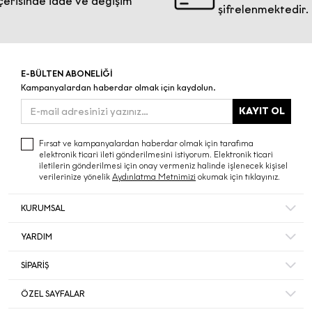
inde iade ve değişim
şifrelenmektedir.
E-BÜLTEN ABONELİĞİ
Kampanyalardan haberdar olmak için kaydolun.
KAYIT OL
Fırsat ve kampanyalardan haberdar olmak için tarafıma
elektronik ticari ileti gönderilmesini istiyorum. Elektronik ticari
iletilerin gönderilmesi için onay vermeniz halinde işlenecek kişisel
verilerinize yönelik
Aydınlatma Metnimizi
okumak için tıklayınız.
KURUMSAL
Hakkımızda
YARDIM
Bize Ulaşın
Mesafeli Satış Sözleşmesi
Mağazalar
SİPARİŞ
Sıkça Sorulan Sorular
Müşteri Memnuniyeti
Hesabım
Gizlilik ve Güvenlik
ÖZEL SAYFALAR
Ecrou’da Kariyer ve İş Başvurusu
Sipariş Takip
İade ve İptal Şartları
Duyurular