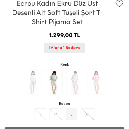
Ecrou Kadın Ekru Düz Üst
Desenli Alt Soft Tuşeli Şort T-
Shirt Pijama Set
1.299,00 TL
1 Alana 1 Bedava
Renk
Beden
S
M
L
XL