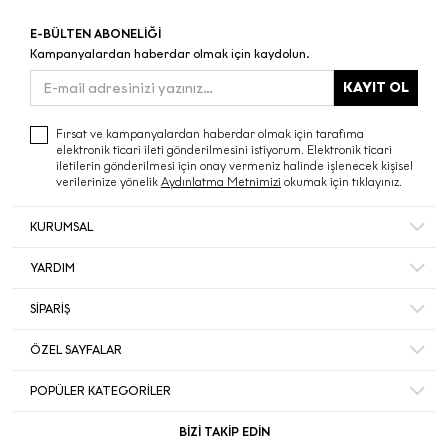
E-BÜLTEN ABONELİĞİ
Kampanyalardan haberdar olmak için kaydolun.
KAYIT OL
Fırsat ve kampanyalardan haberdar olmak için tarafıma
elektronik ticari ileti gönderilmesini istiyorum. Elektronik ticari
iletilerin gönderilmesi için onay vermeniz halinde işlenecek kişisel
verilerinize yönelik
Aydınlatma Metnimizi
okumak için tıklayınız.
KURUMSAL
Hakkımızda
YARDIM
Bize Ulaşın
Mesafeli Satış Sözleşmesi
Mağazalar
SİPARİŞ
Sıkça Sorulan Sorular
Müşteri Memnuniyeti
Hesabım
Gizlilik ve Güvenlik
ÖZEL SAYFALAR
Ecrou’da Kariyer ve İş Başvurusu
Sipariş Takip
İade ve İptal Şartları
Duyurular
Black Friday
Favorileriniz
POPÜLER KATEGORİLER
Kişisel Veriler Politikası
Yılbaşı Hediye
Sepetiniz
Sırt Çantası
Ekinoks
BİZİ TAKİP EDİN
Akbank Kampanya Koşulları
Omuz Çantası