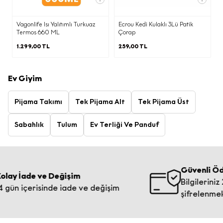
Vagonlife Isı Yalıtımlı Turkuaz
Ecrou Kedi Kulaklı 3Lü Patik
Termos 660 ML
Çorap
1.299,00 TL
259,00 TL
Ev Giyim
Pijama Takımı
Tek Pijama Alt
Tek Pijama Üst
Sabahlık
Tulum
Ev Terliği Ve Panduf
Güvenli Ödeme
 İade ve Değişim
Bilgileriniz 2048
 içerisinde iade ve değişim
şifrelenmektedir