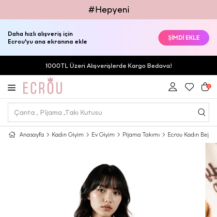
#Hepyeni
Daha hızlı alışveriş için
ŞİMDİ EKLE
Ecrou'yu ana ekranına ekle
1000TL Üzeri Alışverişlerde Kargo Bedava!
0
Anasayfa
Kadın Giyim
Ev Giyim
Pijama Takımı
Ecrou Kadın Bej Td