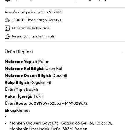
Axess'e özel peşin fiyatına 6 Taksit
1000 TL Üzeri Kargo Ücretsiz
Ücretsiz ve Kolay İade
Peşin fiyatına taksit fırsatı
Ürün Bilgileri
Malzeme Yapısı:
Polar
Malzeme Kol Bilgisi:
Uzun Kol
Malzeme Desen Bilgisi:
Desenli
Kalıp Bilgisi:
Regular Fit
Ürün Tipi:
Baskılı
Paket İçeriği:
Tekli
Ürün Kodu:
86891939762553 - MM1029672
Ek açıklama:
Manken Ölçüleri Boy: 1.75, Göğüs: 85 Bel: 61, Kalça:91,
Mankenin Üzerindeki Ürün (S)(36) Beden