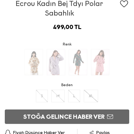
Ecrou Kadın Bej Tdyı Polar
Sabahlık
499,00 TL
Renk
Beden
S
M
L
XL
STOĞA GELINCE HABER VER
Fiyatı Düşünce Haber Ver
Paylaş