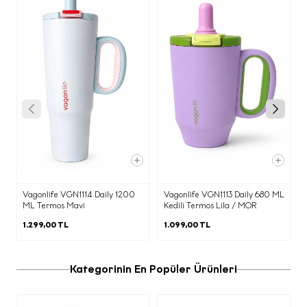
Siz değerli çevrimiçi ziyaretçilerimize
reklam ve pazarlama amaçlı iletilerin
gönderilmesi kapsamında e-postanızı
paylaşmanız ile elde edilen kişisel
verileriniz aşağıda belirtilen amaçlar
kapsamında işlenmektedir.
·
Ürün/hizmet pazarlama süreçlerinin
yürütülmesi, Ecrou ürünleri ve güncel
haberler hakkında tarafınıza bilgi
verilmesi, reklam / kampanya /
promosyon çalışmalarının yürütülmesi,
Vagonlife VGN1114 Daily 1200
Vagonlife VGN1113 Daily 680 ML
ML Termos Mavi
Kedili Termos Lila / MOR
etkinlik davetlerimizin iletilmesi,
1.299,00 TL
1.099,00 TL
·
Tarafınıza ticari elektronik ileti
gönderilmesi
Kategorinin En Popüler Ürünleri
c) Kişisel Verilerinizi Hangi