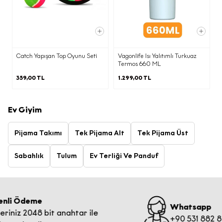
Catch Yapışan Top Oyunu Seti
Vagonlife Isı Yalıtımlı Turkuaz
Termos 660 ML
359,00 TL
1.299,00 TL
Ev Giyim
Pijama Takımı
Tek Pijama Alt
Tek Pijama Üst
Sabahlık
Tulum
Ev Terliği Ve Panduf
Ödeme
Whatsapp
z 2048 bit anahtar ile
+90 531 882 89 01