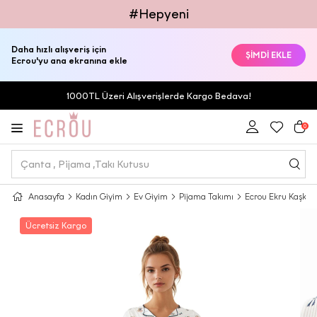
#Hepyeni
Daha hızlı alışveriş için
ŞİMDİ EKLE
Ecrou'yu ana ekranına ekle
1000TL Üzeri Alışverişlerde Kargo Bedava!
0
Anasayfa
Kadın Giyim
Ev Giyim
Pijama Takımı
Ecrou Ekru Kaşkor
Ücretsiz Kargo