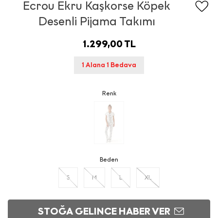
Ecrou Ekru Kaşkorse Köpek
Desenli Pijama Takımı
1.299,00 TL
1 Alana 1 Bedava
Renk
Beden
S
M
L
XL
STOĞA GELINCE HABER VER