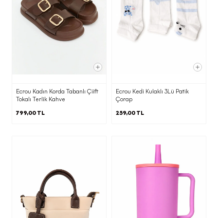
olarak aktarılacaktır.
f) Kişisel Veri Sahibi Olarak KVKK
Kapsamındaki Haklarınızla
İlgili Bilgilendirme
Kişisel verisi işlenen kişi olarak, Kanunun
ilgili kişinin haklarını düzenleyen 11.
Ecrou Kadın Korda Tabanlı Çiift
Ecrou Kedi Kulaklı 3Lü Patik
maddesi kapsamındaki haklarınızı (kişisel
Tokalı Terlik Kahve
Çorap
veri işlemeyi öğrenme, işlemeyle ilgili
799,00 TL
259,00 TL
bilgi talep etme,işlemenin amaca
uygunluğunu öğrenme, aktarım yapılan
kişileri bilme, eksik veya yanlış
işlemelerin düzeltilmesini
isteme, silme veya yok edilmesini
isteme, otomatik tüm işlemlerin üçüncü
kişilere bildirilmesini isteme, analize
itiraz etme, zararın giderilmesini
talep etme) Veri Sorumlusuna Başvuru