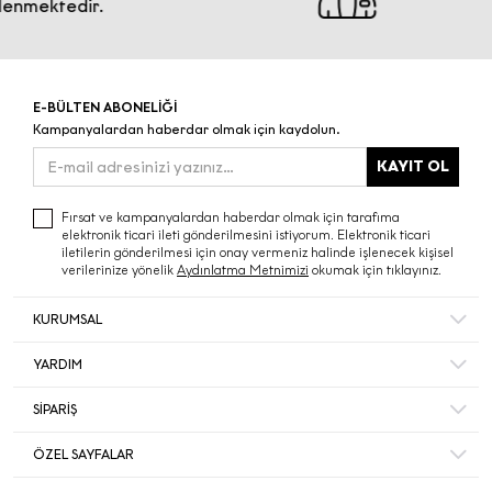
ktedir.
E-BÜLTEN ABONELİĞİ
Kampanyalardan haberdar olmak için kaydolun.
KAYIT OL
Fırsat ve kampanyalardan haberdar olmak için tarafıma
elektronik ticari ileti gönderilmesini istiyorum. Elektronik ticari
iletilerin gönderilmesi için onay vermeniz halinde işlenecek kişisel
verilerinize yönelik
Aydınlatma Metnimizi
okumak için tıklayınız.
KURUMSAL
Hakkımızda
YARDIM
Bize Ulaşın
Mesafeli Satış Sözleşmesi
Mağazalar
SİPARİŞ
Sıkça Sorulan Sorular
Müşteri Memnuniyeti
Hesabım
Gizlilik ve Güvenlik
ÖZEL SAYFALAR
Ecrou’da Kariyer ve İş Başvurusu
Sipariş Takip
İade ve İptal Şartları
Duyurular
Black Friday