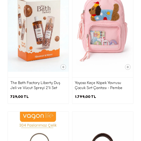
ve Hangi Amaçlarla Aktarılabileceği
İşbu aydınlatma metninin (d)
maddesinde belirtilen kişisel verileriniz;
(b) maddesinde belirtilen amaçların
gerçekleştirilmesi doğrultusunda ve bu
amaçların yerine getirilmesi ile sınırlı
olarak; KVKK’nın 8. Maddesi
kapsamında yurt içinde yerleşik;
·
Yetkili kamu kurum ve kuruluşlarından
gelen taleplerin yasal düzenlemeler
The Bath Factory Liberty Duş
Yoyoso Keçe Köpek Yavrusu
ve mevzuat gereği yerine getirilmesi
Jeli ve Vücut Spreyi 2'li Set
Çocuk Sırt Çantası - Pembe
amacı ile,
729,00 TL
1.799,00 TL
·
Elektronik ticari ileti gönderimi adına
onay ve ret kayıtlarının
yönetilmesine imkan tanıyan İleti
Yönetim Sistemi ile,