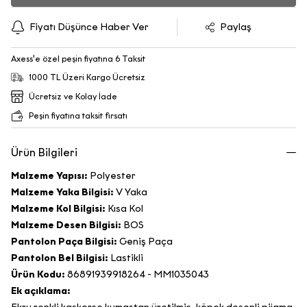
Fiyatı Düşünce Haber Ver
Paylaş
Axess'e özel peşin fiyatına 6 Taksit
1000 TL Üzeri Kargo Ücretsiz
Ücretsiz ve Kolay İade
Peşin fiyatına taksit fırsatı
Ürün Bilgileri
Malzeme Yapısı:
Polyester
Malzeme Yaka Bilgisi:
V Yaka
Malzeme Kol Bilgisi:
Kısa Kol
Malzeme Desen Bilgisi:
BOS
Pantolon Paça Bilgisi:
Geniş Paça
Pantolon Bel Bilgisi:
Lastikli
Ürün Kodu:
86891939918264 - MM1035043
Ek açıklama: