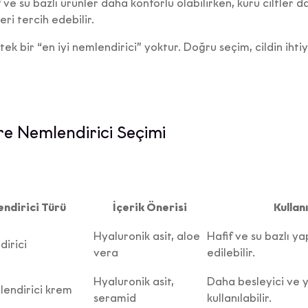
fif ve su bazlı ürünler daha konforlu olabilirken, kuru ciltle
ri tercih edebilir.
n tek bir “en iyi nemlendirici” yoktur. Doğru seçim, cildin iht
öre Nemlendirici Seçimi
ndirici Türü
İçerik Önerisi
Kullan
Hyaluronik asit, aloe
Hafif ve su bazlı ya
dirici
vera
edilebilir.
Hyaluronik asit,
Daha besleyici ve 
endirici krem
seramid
kullanılabilir.