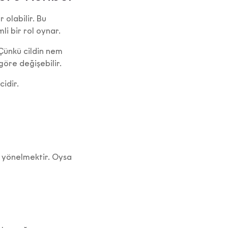
 olabilir. Bu
li bir rol oynar.
Çünkü cildin nem
göre değişebilir.
cidir.
e yönelmektir. Oysa