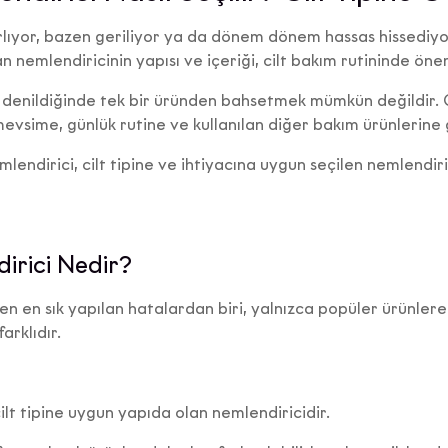
rlıyor, bazen geriliyor ya da dönem dönem hassas hissediyor
 nemlendiricinin yapısı ve içeriği, cilt bakım rutininde önem
i” denildiğinde tek bir üründen bahsetmek mümkün değildir. 
, mevsime, günlük rutine ve kullanılan diğer bakım ürünlerine 
lendirici, cilt tipine ve ihtiyacına uygun seçilen nemlendiri
dirici Nedir?
n en sık yapılan hatalardan biri, yalnızca popüler ürünler
farklıdır.
cilt tipine uygun yapıda olan nemlendiricidir.