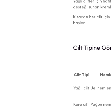
Yağlı ciltler için ha
desteği sunan kremle
Kısacası her cilt içi
başlar.
Cilt Tipine G
Cilt Tipi
Nemle
Yağlı cilt
Jel nemlen
Kuru cilt
Yoğun neml