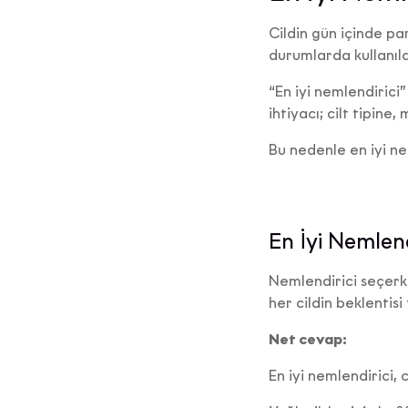
Cildin gün içinde pa
durumlarda kullanılan
“En iyi nemlendiric
ihtiyacı; cilt tipine
Bu nedenle en iyi nem
En İyi Nemlen
Nemlendirici seçerke
her cildin beklentisi 
Net cevap:
En iyi nemlendirici, 