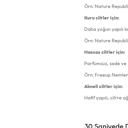
ver
Örn: Nature Republ
(“
Kuru ciltler için:
Siz değe
Daha yoğun yapılı kr
gönder
ve
Örn: Nature Republi
Hassas ciltler için:
Ürün/hi
ha
Parfümsüz, sade ve ya
promos
Örn: Freeup Nemlen
Akneli ciltler için:
c) K
Hafif yapılı, ciltte 
Ta
kapsamın
belir
30 Saniyede D