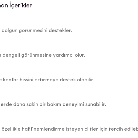
yönetilmesine imkan tanıyan İleti Yönetim Sistemi ile,
n İçerikler
·
zarlama süreçlerinin yürütülmesi adına iş ortağımız ajansla
a dolgun görünmesini destekler.
·
ari elektronik ileti gönderimi için birlikte çalıştığımız ajans v
ortaklarına,
ha dengeli görünmesine yardımcı olur.
KVKK’nın 9. Maddesi kapsamında;
·
 konfor hissini artırmaya destek olabilir.
et sitesi sunucularımızın ve e-posta altyapısının yurtdışında
nedeniyle yurtdışına
lerde daha sakin bir bakım deneyimi sunabilir.
ilen kişisel veri işleme şartları ve (b) kısmında belirtilen am
sınırlı olarak aktarılacaktır.
) Kişisel Veri Sahibi Olarak KVKK Kapsamındaki Haklarınız
 özellikle hafif nemlendirme isteyen ciltler için tercih edilebi
İlgili Bilgilendirme