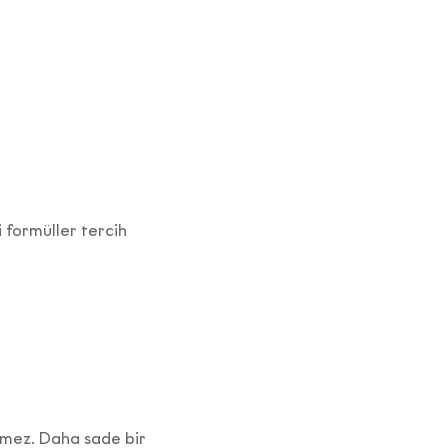
leyen 11.
şlemeyle
ktarım
ini
 üçüncü
mesini
ebliğ’e
i formüller tercih
 Kapı
 posta
uyla
ınızı her
rsiniz.
lmez. Daha sade bir