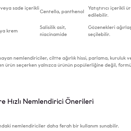
veya sade içerikli
Yatıştırıcı içerikli 
Centella, panthenol
edilebilir.
Salisilik asit,
Gözenekleri ağırla
veya krem
niacinamide
seçilebilir.
mayan nemlendiriciler, ciltte ağırlık hissi, parlama, kuruluk 
en ürün seçerken yalnızca ürünün popülerliğine değil, formü
E-Bülten Sözleşmesi
İŞİSEL VERİLERİN İŞLENMESİNE İLİŞKİN AYDINLATMA MET
re Hızlı Nemlendirici Önerileri
Aşağıda yer alan
Kişisel Verilerin İşlenmesine İlişkin
latma Metni
’ni okuyarak kişisel verilerinizi işleme amacımız
apsamda haklarınızı ayrıntılarıyla incelemenizi rica ediyoru
a) Veri Sorumlusu
mdaki nemlendiriciler daha ferah bir kullanım sunabilir.
ayılı Kişisel Verilerin Korunması Kanunu (“
KVKK
”) uyarınca, 