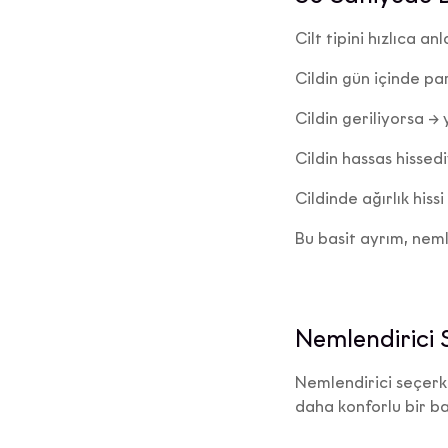
Doğrulama
Rek
Cilt tipini hızlıca an
paylaşm
Cildin gün içinde par
Cildin geriliyorsa →
Cildin hassas hissedi
Cildinde ağırlık hiss
İşbu a
Bu basit ayrım, neml
maddes
ama
Nemlendirici 
Yetkili
Nemlendirici seçerke
daha konforlu bir ba
E