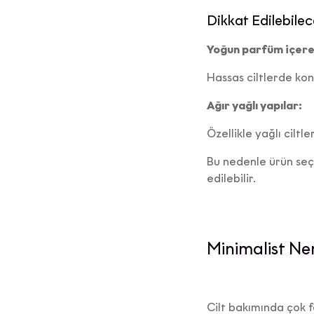
Dikkat Edilebilec
Kişisel 
maddesi
Yoğun parfüm içere
ilgil
Hassas ciltlerde konf
ya
isteme
Ağır yağlı yapılar:
kişil
talep 
Özellikle yağlı ciltle
Bu nedenle ürün seçe
Cadd
edilebilir.
ilete
adr
Minimalist Ne
Elektron
zama
Cilt bakımında çok 