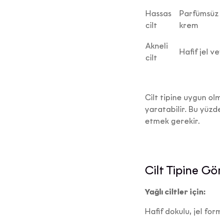
Hassas
Parfümsüz 
cilt
krem
Akneli
Hafif jel 
cilt
Cilt tipine uygun ol
yaratabilir. Bu yüzd
etmek gerekir.
K
Cilt Tipine Gö
Aydın
Yağlı ciltler için:
k
Hafif dokulu, jel for
6698 s