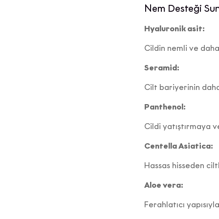
Nem Desteği Suna
Hyaluronik asit:
Pa
Cildin nemli ve dah
Seramid:
Tic
Cilt bariyerinin da
Panthenol:
Cildi yatıştırmaya ve
İntern
Centella Asiatica:
Hassas hisseden cilt
Belirt
Aloe vera:
f
Ferahlatıcı yapısıyla