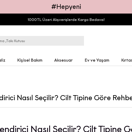
#Hepyeni
1000TL Üzeri Alışverişlerde Kargo Bedava!
liz
Kişisel Bakım
Aksesuar
Ev ve Yaşam
Kırta
irici Nasıl Seçilir? Cilt Tipine Göre Rehb
endirici Nasıl Seçilir? Cilt Tipine