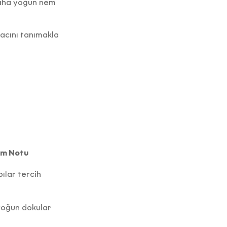
r daha yoğun nem
iyacını tanımakla
ım Notu
pılar tercih
yoğun dokular