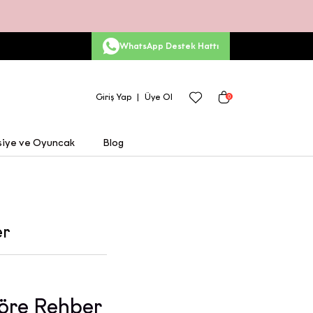
WhatsApp Destek Hattı
Giriş Yap
Üye Ol
0
siye ve Oyuncak
Blog
er
 Göre Rehber