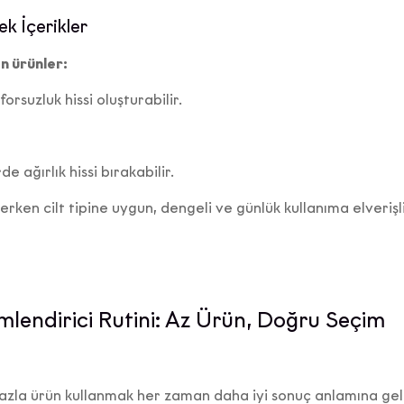
ek İçerikler
verisi işlenen kişi olarak, Kanunun ilgili kişinin haklarını düzen
 kapsamındaki haklarınızı (kişisel veri işlemeyi öğrenme, i
n ürünler:
i bilgi talep etme,işlemenin amaca uygunluğunu öğrenme, a
orsuzluk hissi oluşturabilir.
pılan kişileri bilme, eksik veya yanlış işlemelerin düzeltilmes
, silme veya yok edilmesini isteme, otomatik tüm işlemlerin
ere bildirilmesini isteme, analize itiraz etme, zararın gideril
etme) Veri Sorumlusuna Başvuru Usul ve Esasları Hakkında T
rde ağırlık hissi bırakabilir.
göre kullanmak için Şirket’in Mahalle/Semt:KUŞTEPE MAH.
rken cilt tipine uygun, dengeli ve günlük kullanıma elverişl
e/Sokak:MECİDİYEKÖY YOLU CAD. TRUMP TOWER No:12 İç
No:214 adresine yazılı olarak
bilirsiniz veya daha önce tarafımıza bildirdiğiniz elektronik
esi üzerinden
kvkk@ecrou.com
e-posta adresine e-mail yol
iletebilirsiniz.
mlendirici Rutini: Az Ürün, Doğru Seçim
ik ticari ileti gönderimi kapsamında vermiş olduğunuz onay
n
kvkk@ecrou.com
adresine e-posta göndererek geri alabili
fazla ürün kullanmak her zaman daha iyi sonuç anlamına ge