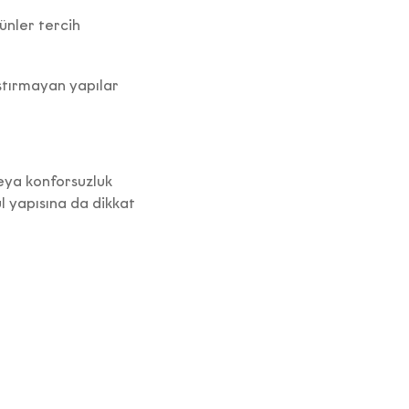
ürünler tercih
ştırmayan yapılar
veya konforsuzluk
l yapısına da dikkat
Nİ
ı ve bu
z.
kişisel